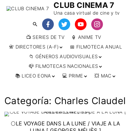
CLUB CINEMA 7
Una casa virtual de cine y tv
📺 SERIES DE TV
🏮 ANIME TV
📇 DIRECTORES (A-F)
📅 FILMOTECA ANUAL
📁 GÉNEROS AUDIOVISUALES
📇 DIRECTORES (F-L)
📪 FILMOTECAS NACIONALES
📇 DIRECTORES (L-
🔴ANIMACIÓN
W)
📚 LICEO EONA
💻 PRIME
💥 MAC
🔴ARTES MARCIALES
🌍 AFRICA
📇 DIRECTORES (W-
Y)
🔴BÉLICO
🌎 AMÉRICA
👩‍🎓 CURSOS
▶️ DIRECTOR’S CUT
🗯 MANGA
🇦🇷 ARGENTINA
ONLINE
🔴CIENCIA FICCIÓN
🌏 ASIA
📀
👁️ ANIME
Categoría:
Charles Claudel
🇧🇷 BRASIL
🇮🇳 INDIA
🎒 TALLERES
IMPRESCINDIBLES
🔴CINE DOCUMENTAL
🌍 EUROPA
🗨 CÓMICS
ONLINE
🇨🇱 CHILE
🇯🇵 JAPÓN
🇩🇪 ALEMANIA
📰 ARTÍCULOS
🔴CINE NEGRO / CRIMEN /
🌏 OCEANIA
🎞️ FILM DOCTOR
🇺🇸 ESTADOS
🇷🇺 RUSIA
🇦🇹 AUSTRIA
🇦🇺 AUSTRALIA
ESPIONAJE
UNIDOS
🌕LE VOYAGE DANS LA LUNE / VIAJE A LA
👨‍🎨 IMAGEN &
🇧🇪 BÉLGICA
🔴COMEDIA
VIDEO
🇲🇽 MÉXICO
LUNA [ GEORGES MÉLIÈS ]