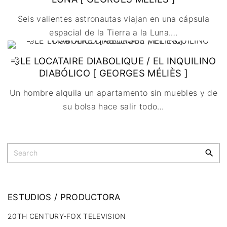
🇩🇰 DINAMARCA
🔴DRAMA
🖥️ SERVICIOS DE
🇺🇾 URUGUAY
🇪🇸 ESPAÑA
COMPUTACIÓN
Seis valientes astronautas viajan en una cápsula
🔴ÉPICO / MITOLÓGICO
🇫🇷 FRANCIA
🌐 DISEÑO WEB
espacial de la Tierra a la Luna.
…
🔴EXPERIMENTOS
🇮🇹 ITALIA
📧 CONTACTO
🔴FANTÁSTICO
💨LE LOCATAIRE DIABOLIQUE / EL INQUILINO
🇳🇱 PAISES BAJOS
🪪 TARJETA DIGITAL
🔴MUSICAL
DIABÓLICO [ GEORGES MÉLIÈS ]
🇬🇧 REINO UNIDO
🔴TERROR
🇷🇸 SERBIA​
Un hombre alquila un apartamento sin muebles y de
🔴WESTERN / CHAMBARA
🇸🇪 SUECIA
su bolsa hace salir todo
…
ESTUDIOS
/
PRODUCTORA
20TH CENTURY-FOX TELEVISION