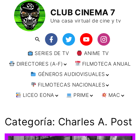
CLUB CINEMA 7
Una casa virtual de cine y tv
SERIES DE TV
ANIME TV
DIRECTORES (A-F)
FILMOTECA ANUAL
GÉNEROS AUDIOVISUALES
DIRECTORES (F-L)
FILMOTECAS NACIONALES
DIRECTORES (L-
ANIMACIÓN
W)
LICEO EONA
PRIME
MAC
ARTES MARCIALES
AFRICA
DIRECTORES (W-
Y)
BÉLICO
AMÉRICA
CURSOS ONLINE
DIRECTOR’S CUT
🗯 MANGA
ARGENTINA
CIENCIA FICCIÓN
ASIA
TALLERES
ANIME
BRASIL
INDIA
Categoría:
Charles A. Post
ONLINE
IMPRESCINDIBLES
CINE DOCUMENTAL
EUROPA
🗨 CÓMICS
CHILE
JAPÓN
ALEMANIA
FILM DOCTOR
ARTÍCULOS
CINE NEGRO / CRIMEN /
OCEANIA
ESTADOS UNIDOS
RUSIA
AUSTRIA
AUSTRALIA
ESPIONAJE