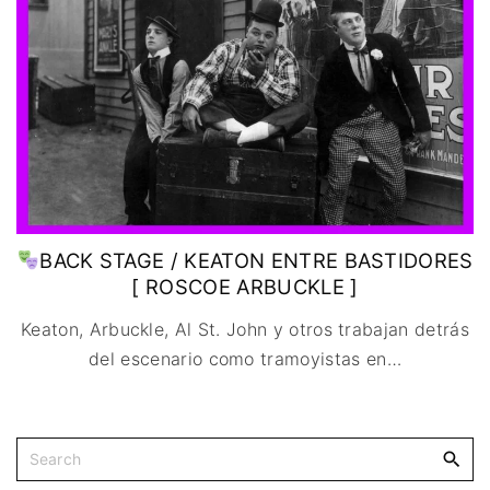
IMAGEN & VIDEO
MÉXICO
BÉLGICA
COMEDIA
SERVICIOS DE
URUGUAY
DINAMARCA
COMPUTACIÓN
DRAMA
ESPAÑA
DISEÑO WEB
ÉPICO / MITOLÓGICO
FRANCIA
CONTACTO
EXPERIMENTOS
ITALIA
TARJETA
FANTÁSTICO
DIGITAL
PAISES BAJOS
MUSICAL
REINO UNIDO
TERROR
SERBIA​
WESTERN / CHAMBARA
BACK STAGE / KEATON ENTRE BASTIDORES
SUECIA
[ ROSCOE ARBUCKLE ]
Keaton, Arbuckle, Al St. John y otros trabajan detrás
del escenario como tramoyistas en
…