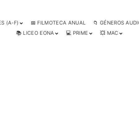
S (A-F)
📅 FILMOTECA ANUAL
📁 GÉNEROS AUDI
📚 LICEO EONA
💻 PRIME
💥 MAC
S (F-L)
🔴ANIMACIÓN
S (L-
🔴ARTES MARCIAL
👩‍🎓 CURSOS
▶️ DIRECTOR’S CUT
🗯 MANGA
ONLINE
🔴BÉLICO
📀
👁️ ANIME
ES (W-
🎒 TALLERES
IMPRESCINDIBLES
🔴CIENCIA FICCIÓ
🗨 CÓMICS
ONLINE
📰 ARTÍCULOS
🔴CINE DOCUMEN
🎞️ FILM DOCTOR
🔴CINE NEGRO / C
👨‍🎨 IMAGEN &
ESPIONAJE
VIDEO
🔴COMEDIA
🖥️ SERVICIOS DE
COMPUTACIÓN
🔴DRAMA
🌐 DISEÑO WEB
🔴ÉPICO / MITOLÓ
📧 CONTACTO
🔴EXPERIMENTOS
🪪 TARJETA DIGITAL
🔴FANTÁSTICO