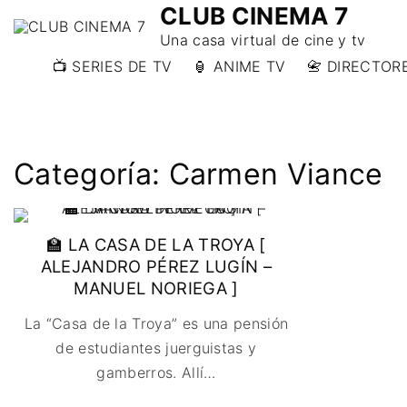
CLUB CINEMA 7
Una casa virtual de cine y tv
📺 SERIES DE TV
🏮 ANIME TV
📇 DIRECTORE
📇 DIRECTORE
📇 DIRECTORE
W)
Categoría:
Carmen Viance
📇 DIRECTOR
Y)
🏫 LA CASA DE LA TROYA [
ALEJANDRO PÉREZ LUGÍN –
MANUEL NORIEGA ]
La “Casa de la Troya” es una pensión
de estudiantes juerguistas y
gamberros. Allí
…