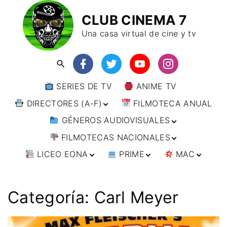
CLUB CINEMA 7
Una casa virtual de cine y tv
SERIES DE TV
ANIME TV
DIRECTORES (A-F)
FILMOTECA ANUAL
GÉNEROS AUDIOVISUALES
DIRECTORES (F-L)
FILMOTECAS NACIONALES
DIRECTORES (L-
ANIMACIÓN
W)
LICEO EONA
PRIME
MAC
ARTES MARCIALES
AFRICA
DIRECTORES (W-
Y)
BÉLICO
AMÉRICA
CURSOS ONLINE
DIRECTOR’S CUT
🗯 MANGA
ARGENTINA
CIENCIA FICCIÓN
ASIA
TALLERES
ANIME
BRASIL
INDIA
Categoría:
Carl Meyer
ONLINE
IMPRESCINDIBLES
CINE DOCUMENTAL
EUROPA
🗨 CÓMICS
CHILE
JAPÓN
ALEMANIA
FILM DOCTOR
ARTÍCULOS
CINE NEGRO / CRIMEN /
OCEANIA
ESTADOS UNIDOS
RUSIA
AUSTRIA
AUSTRALIA
ESPIONAJE