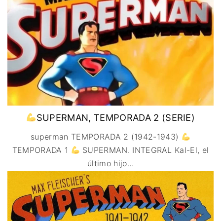
IMAGEN & VIDEO
MÉXICO
BÉLGICA
COMEDIA
SERVICIOS DE
URUGUAY
DINAMARCA
COMPUTACIÓN
DRAMA
ESPAÑA
DISEÑO WEB
ÉPICO / MITOLÓGICO
FRANCIA
CONTACTO
EXPERIMENTOS
ITALIA
TARJETA
FANTÁSTICO
DIGITAL
PAISES BAJOS
MUSICAL
REINO UNIDO
TERROR
SERBIA​
WESTERN / CHAMBARA
SUPERMAN, TEMPORADA 2 (SERIE)
SUECIA
superman TEMPORADA 2 (1942-1943)
TEMPORADA 1
SUPERMAN. INTEGRAL Kal-El, el
último hijo
…