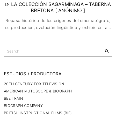
🇩🇰 DINAMARCA
🔴DRAMA
🍺 LA COLECCIÓN SAGARMÍNAGA – TABERNA
🖥️ SERVICIOS DE
🇺🇾 URUGUAY
🇪🇸 ESPAÑA
COMPUTACIÓN
🔴ÉPICO / MITOLÓGICO
BRETONA [ ANÓNIMO ]
🇫🇷 FRANCIA
🌐 DISEÑO WEB
🔴EXPERIMENTOS
Repaso histórico de los orígenes del cinematógrafo,
🇮🇹 ITALIA
📧 CONTACTO
🔴FANTÁSTICO
su producción, evolución lingüística y exhibición, a
…
🇳🇱 PAISES BAJOS
🪪 TARJETA DIGITAL
🔴MUSICAL
🇬🇧 REINO UNIDO
🔴TERROR
🇷🇸 SERBIA​
🔴WESTERN / CHAMBARA
🇸🇪 SUECIA
ESTUDIOS
/
PRODUCTORA
20TH CENTURY-FOX TELEVISION
AMERICAN MUTOSCOPE & BIOGRAPH
BEE TRAIN
BIOGRAPH COMPANY
BRITISH INSTRUCTIONAL FILMS (BIF)