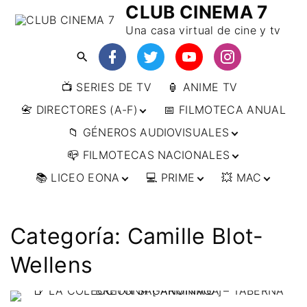
CLUB CINEMA 7
Una casa virtual de cine y tv
📺 SERIES DE TV
🏮 ANIME TV
📇 DIRECTORES (A-F)
📅 FILMOTECA ANUAL
📁 GÉNEROS AUDIOVISUALES
📇 DIRECTORES (F-L)
📪 FILMOTECAS NACIONALES
📇 DIRECTORES (L-
🔴ANIMACIÓN
W)
📚 LICEO EONA
💻 PRIME
💥 MAC
🔴ARTES MARCIALES
🌍 AFRICA
📇 DIRECTORES (W-
Y)
🔴BÉLICO
🌎 AMÉRICA
👩‍🎓 CURSOS
▶️ DIRECTOR’S CUT
🗯 MANGA
🇦🇷 ARGENTINA
ONLINE
🔴CIENCIA FICCIÓN
🌏 ASIA
📀
👁️ ANIME
Categoría:
Camille Blot-
🇧🇷 BRASIL
🇮🇳 INDIA
🎒 TALLERES
IMPRESCINDIBLES
🔴CINE DOCUMENTAL
🌍 EUROPA
🗨 CÓMICS
ONLINE
🇨🇱 CHILE
🇯🇵 JAPÓN
🇩🇪 ALEMANIA
Wellens
📰 ARTÍCULOS
🔴CINE NEGRO / CRIMEN /
🌏 OCEANIA
🎞️ FILM DOCTOR
🇺🇸 ESTADOS
🇷🇺 RUSIA
🇦🇹 AUSTRIA
🇦🇺 AUSTRALIA
ESPIONAJE
UNIDOS
👨‍🎨 IMAGEN &
🇧🇪 BÉLGICA
🔴COMEDIA
VIDEO
🇲🇽 MÉXICO