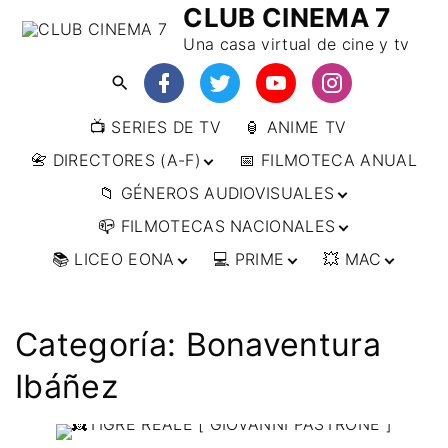
CLUB CINEMA 7
Una casa virtual de cine y tv
📺 SERIES DE TV
🏮 ANIME TV
📇 DIRECTORES (A-F)
📅 FILMOTECA ANUAL
📁 GÉNEROS AUDIOVISUALES
📇 DIRECTORES (F-L)
📪 FILMOTECAS NACIONALES
📇 DIRECTORES (L-
🔴ANIMACIÓN
W)
📚 LICEO EONA
💻 PRIME
💥 MAC
🔴ARTES MARCIALES
🌍 AFRICA
📇 DIRECTORES (W-
Y)
🔴BÉLICO
🌎 AMÉRICA
👩‍🎓 CURSOS
▶️ DIRECTOR’S CUT
🗯 MANGA
🇦🇷 ARGENTINA
ONLINE
🔴CIENCIA FICCIÓN
🌏 ASIA
📀
👁️ ANIME
Categoría:
Bonaventura
🇧🇷 BRASIL
🇮🇳 INDIA
🎒 TALLERES
IMPRESCINDIBLES
🔴CINE DOCUMENTAL
🌍 EUROPA
🗨 CÓMICS
ONLINE
🇨🇱 CHILE
🇯🇵 JAPÓN
🇩🇪 ALEMANIA
Ibáñez
📰 ARTÍCULOS
🔴CINE NEGRO / CRIMEN /
🌏 OCEANIA
🎞️ FILM DOCTOR
🇺🇸 ESTADOS
🇷🇺 RUSIA
🇦🇹 AUSTRIA
🇦🇺 AUSTRALIA
ESPIONAJE
UNIDOS
👨‍🎨 IMAGEN &
🇧🇪 BÉLGICA
🔴COMEDIA
VIDEO
🇲🇽 MÉXICO