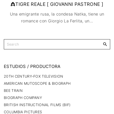
🇩🇰 DINAMARCA
🔴DRAMA
👸TIGRE REALE [ GIOVANNI PASTRONE ]
🖥️ SERVICIOS DE
🇺🇾 URUGUAY
🇪🇸 ESPAÑA
COMPUTACIÓN
🔴ÉPICO / MITOLÓGICO
Una emigrante rusa, la condesa Natka, tiene un
🇫🇷 FRANCIA
🌐 DISEÑO WEB
🔴EXPERIMENTOS
romance con Giorgio La Ferlita, un
…
🇮🇹 ITALIA
📧 CONTACTO
🔴FANTÁSTICO
🇳🇱 PAISES BAJOS
🪪 TARJETA DIGITAL
🔴MUSICAL
🇬🇧 REINO UNIDO
🔴TERROR
🇷🇸 SERBIA​
🔴WESTERN / CHAMBARA
🇸🇪 SUECIA
ESTUDIOS
/
PRODUCTORA
20TH CENTURY-FOX TELEVISION
AMERICAN MUTOSCOPE & BIOGRAPH
BEE TRAIN
BIOGRAPH COMPANY
BRITISH INSTRUCTIONAL FILMS (BIF)
COLUMBIA PICTURES