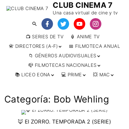
CLUB CINEMA 7
Una casa virtual de cine y tv
📺 SERIES DE TV
🏮 ANIME TV
📇 DIRECTORES (A-F)
📅 FILMOTECA ANUAL
📁 GÉNEROS AUDIOVISUALES
📇 DIRECTORES (F-L)
📪 FILMOTECAS NACIONALES
📇 DIRECTORES (L-
🔴ANIMACIÓN
W)
📚 LICEO EONA
💻 PRIME
💥 MAC
🔴ARTES MARCIALES
🌍 AFRICA
📇 DIRECTORES (W-
Y)
🔴BÉLICO
🌎 AMÉRICA
👩‍🎓 CURSOS
▶️ DIRECTOR’S CUT
🗯 MANGA
🇦🇷 ARGENTINA
ONLINE
🔴CIENCIA FICCIÓN
🌏 ASIA
📀
👁️ ANIME
Categoría:
Bob Wehling
🇧🇷 BRASIL
🇮🇳 INDIA
🎒 TALLERES
IMPRESCINDIBLES
🔴CINE DOCUMENTAL
🌍 EUROPA
🗨 CÓMICS
ONLINE
🇨🇱 CHILE
🇯🇵 JAPÓN
🇩🇪 ALEMANIA
📰 ARTÍCULOS
🔴CINE NEGRO / CRIMEN /
🌏 OCEANIA
🎞️ FILM DOCTOR
🇺🇸 ESTADOS
🇷🇺 RUSIA
🇦🇹 AUSTRIA
🇦🇺 AUSTRALIA
ESPIONAJE
UNIDOS
🦊 El ZORRO. TEMPORADA 2 (SERIE)
👨‍🎨 IMAGEN &
🇧🇪 BÉLGICA
🔴COMEDIA
VIDEO
🇲🇽 MÉXICO