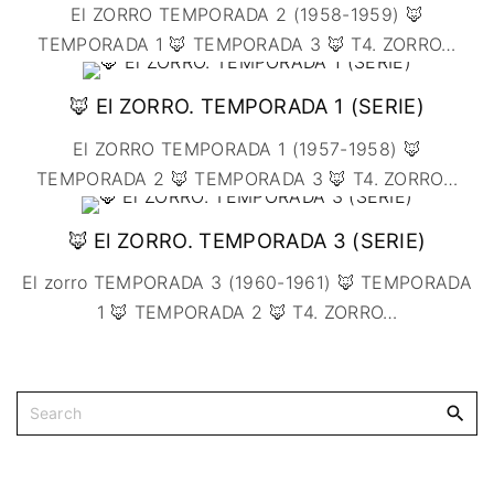
🇩🇰 DINAMARCA
🔴DRAMA
El ZORRO TEMPORADA 2 (1958-1959) 🦊
🖥️ SERVICIOS DE
🇺🇾 URUGUAY
🇪🇸 ESPAÑA
COMPUTACIÓN
🔴ÉPICO / MITOLÓGICO
TEMPORADA 1 🦊 TEMPORADA 3 🦊 T4. ZORRO
…
🇫🇷 FRANCIA
🌐 DISEÑO WEB
🔴EXPERIMENTOS
🇮🇹 ITALIA
📧 CONTACTO
🦊 El ZORRO. TEMPORADA 1 (SERIE)
🔴FANTÁSTICO
🇳🇱 PAISES BAJOS
🪪 TARJETA DIGITAL
🔴MUSICAL
El ZORRO TEMPORADA 1 (1957-1958) 🦊
🇬🇧 REINO UNIDO
🔴TERROR
TEMPORADA 2 🦊 TEMPORADA 3 🦊 T4. ZORRO
…
🇷🇸 SERBIA​
🔴WESTERN / CHAMBARA
🇸🇪 SUECIA
🦊 El ZORRO. TEMPORADA 3 (SERIE)
El zorro TEMPORADA 3 (1960-1961) 🦊 TEMPORADA
1 🦊 TEMPORADA 2 🦊 T4. ZORRO
…