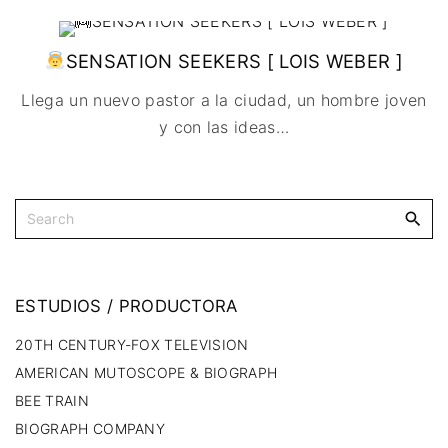
IMAGEN & VIDEO
MÉXICO
BÉLGICA
COMEDIA
SERVICIOS DE
URUGUAY
DINAMARCA
COMPUTACIÓN
DRAMA
SENSATION SEEKERS [ LOIS WEBER ]
ESPAÑA
DISEÑO WEB
ÉPICO / MITOLÓGICO
Llega un nuevo pastor a la ciudad, un hombre joven
FRANCIA
CONTACTO
EXPERIMENTOS
y con las ideas
…
ITALIA
TARJETA
FANTÁSTICO
DIGITAL
PAISES BAJOS
MUSICAL
REINO UNIDO
TERROR
SERBIA​
WESTERN / CHAMBARA
SUECIA
ESTUDIOS
/
PRODUCTORA
20TH CENTURY-FOX TELEVISION
AMERICAN MUTOSCOPE & BIOGRAPH
BEE TRAIN
BIOGRAPH COMPANY