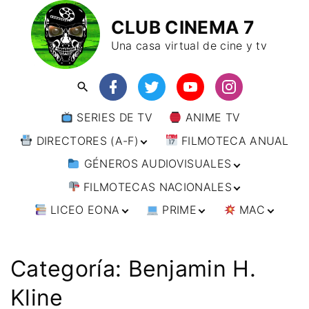
CLUB CINEMA 7
Una casa virtual de cine y tv
SERIES DE TV
ANIME TV
DIRECTORES (A-F)
FILMOTECA ANUAL
GÉNEROS AUDIOVISUALES
DIRECTORES (F-L)
FILMOTECAS NACIONALES
DIRECTORES (L-
ANIMACIÓN
W)
LICEO EONA
PRIME
MAC
ARTES MARCIALES
AFRICA
DIRECTORES (W-
Y)
BÉLICO
AMÉRICA
CURSOS ONLINE
DIRECTOR’S CUT
🗯 MANGA
ARGENTINA
CIENCIA FICCIÓN
ASIA
TALLERES
ANIME
BRASIL
INDIA
Categoría:
Benjamin H.
ONLINE
IMPRESCINDIBLES
CINE DOCUMENTAL
EUROPA
🗨 CÓMICS
CHILE
JAPÓN
ALEMANIA
Kline
FILM DOCTOR
ARTÍCULOS
CINE NEGRO / CRIMEN /
OCEANIA
ESTADOS UNIDOS
RUSIA
AUSTRIA
AUSTRALIA
ESPIONAJE