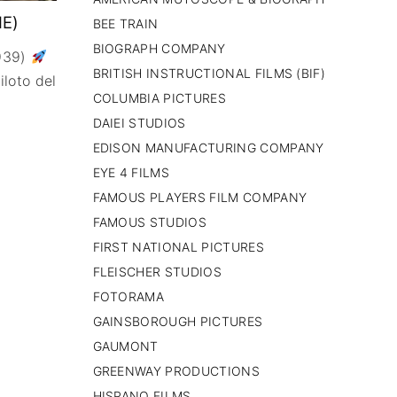
PAISES BAJOS
E)
BEE TRAIN
REINO UNIDO
BIOGRAPH COMPANY
939)
SERBIA​
BRITISH INSTRUCTIONAL FILMS (BIF)
loto del
SUECIA
AMBARA
COLUMBIA PICTURES
DAIEI STUDIOS
EDISON MANUFACTURING COMPANY
EYE 4 FILMS
FAMOUS PLAYERS FILM COMPANY
FAMOUS STUDIOS
FIRST NATIONAL PICTURES
FLEISCHER STUDIOS
FOTORAMA
GAINSBOROUGH PICTURES
GAUMONT
GREENWAY PRODUCTIONS
HISPANO FILMS