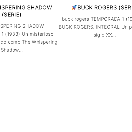
FANTÁSTICO
ISPERING SHADOW
BUCK ROGERS (SERI
(SERIE)
MUSICAL
buck rogers TEMPORADA 1 (1
TERROR
ISPERING SHADOW
BUCK ROGERS. INTEGRAL Un pi
WESTERN / CH
 (1933) Un misterioso
siglo XX
…
cido como The Whispering
Shadow
…