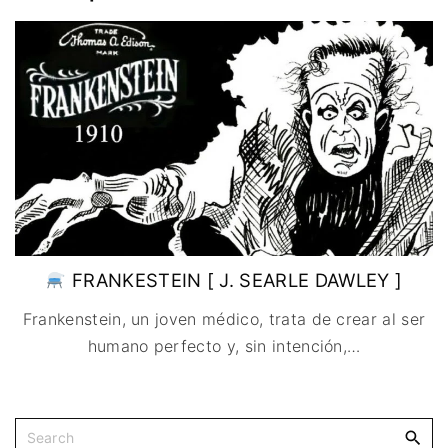
IMAGEN & VIDEO
MÉXICO
BÉLGICA
COMEDIA
SERVICIOS DE
URUGUAY
DINAMARCA
COMPUTACIÓN
DRAMA
ESPAÑA
DISEÑO WEB
ÉPICO / MITOLÓGICO
FRANCIA
CONTACTO
EXPERIMENTOS
ITALIA
TARJETA
FANTÁSTICO
DIGITAL
PAISES BAJOS
MUSICAL
REINO UNIDO
TERROR
SERBIA​
WESTERN / CHAMBARA
SUECIA
FRANKESTEIN [ J. SEARLE DAWLEY ]
Frankenstein, un joven médico, trata de crear al ser
humano perfecto y, sin intención,
…