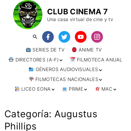
CLUB CINEMA 7
Una casa virtual de cine y tv
SERIES DE TV
ANIME TV
DIRECTORES (A-F)
FILMOTECA ANUAL
GÉNEROS AUDIOVISUALES
DIRECTORES (F-L)
FILMOTECAS NACIONALES
DIRECTORES (L-
ANIMACIÓN
W)
LICEO EONA
PRIME
MAC
ARTES MARCIALES
AFRICA
DIRECTORES (W-
Y)
BÉLICO
AMÉRICA
CURSOS ONLINE
DIRECTOR’S CUT
🗯 MANGA
ARGENTINA
CIENCIA FICCIÓN
ASIA
TALLERES
ANIME
BRASIL
INDIA
Categoría:
Augustus
ONLINE
IMPRESCINDIBLES
CINE DOCUMENTAL
EUROPA
🗨 CÓMICS
CHILE
JAPÓN
ALEMANIA
Phillips
FILM DOCTOR
ARTÍCULOS
CINE NEGRO / CRIMEN /
OCEANIA
ESTADOS UNIDOS
RUSIA
AUSTRIA
AUSTRALIA
ESPIONAJE