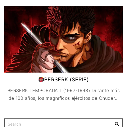
IMAGEN & VIDEO
MÉXICO
BÉLGICA
COMEDIA
SERVICIOS DE
URUGUAY
DINAMARCA
COMPUTACIÓN
DRAMA
ESPAÑA
DISEÑO WEB
ÉPICO / MITOLÓGICO
FRANCIA
CONTACTO
EXPERIMENTOS
ITALIA
TARJETA
FANTÁSTICO
DIGITAL
PAISES BAJOS
MUSICAL
REINO UNIDO
TERROR
SERBIA​
WESTERN / CHAMBARA
SUECIA
BERSERK (SERIE)
BERSERK TEMPORADA 1 (1997-1998) Durante más
de 100 años, los magníficos ejércitos de Chuder
…