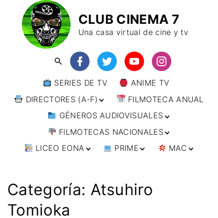
CLUB CINEMA 7
Una casa virtual de cine y tv
SERIES DE TV
ANIME TV
DIRECTORES (A-F)
FILMOTECA ANUAL
GÉNEROS AUDIOVISUALES
DIRECTORES (F-L)
FILMOTECAS NACIONALES
DIRECTORES (L-
ANIMACIÓN
W)
LICEO EONA
PRIME
MAC
ARTES MARCIALES
AFRICA
DIRECTORES (W-
Y)
BÉLICO
AMÉRICA
CURSOS ONLINE
DIRECTOR’S CUT
🗯 MANGA
ARGENTINA
CIENCIA FICCIÓN
ASIA
TALLERES
ANIME
BRASIL
INDIA
Categoría:
Atsuhiro
ONLINE
IMPRESCINDIBLES
CINE DOCUMENTAL
EUROPA
🗨 CÓMICS
CHILE
JAPÓN
ALEMANIA
Tomioka
FILM DOCTOR
ARTÍCULOS
CINE NEGRO / CRIMEN /
OCEANIA
ESTADOS UNIDOS
RUSIA
AUSTRIA
AUSTRALIA
ESPIONAJE