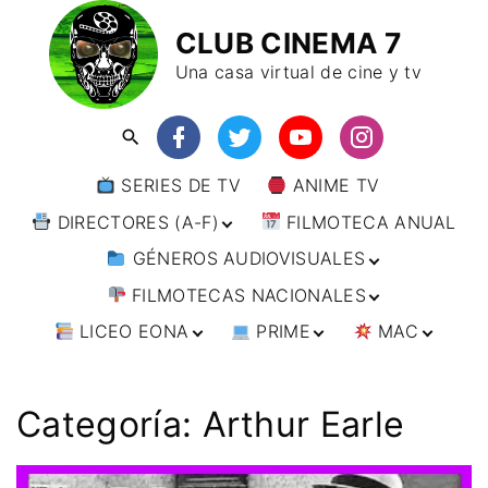
CLUB CINEMA 7
Una casa virtual de cine y tv
SERIES DE TV
ANIME TV
DIRECTORES (A-F)
FILMOTECA ANUAL
GÉNEROS AUDIOVISUALES
DIRECTORES (F-L)
FILMOTECAS NACIONALES
DIRECTORES (L-
ANIMACIÓN
W)
LICEO EONA
PRIME
MAC
ARTES MARCIALES
AFRICA
DIRECTORES (W-
Y)
BÉLICO
AMÉRICA
CURSOS ONLINE
DIRECTOR’S CUT
🗯 MANGA
ARGENTINA
CIENCIA FICCIÓN
ASIA
TALLERES
ANIME
BRASIL
INDIA
Categoría:
Arthur Earle
ONLINE
IMPRESCINDIBLES
CINE DOCUMENTAL
EUROPA
🗨 CÓMICS
CHILE
JAPÓN
ALEMANIA
FILM DOCTOR
ARTÍCULOS
CINE NEGRO / CRIMEN /
OCEANIA
ESTADOS UNIDOS
RUSIA
AUSTRIA
AUSTRALIA
ESPIONAJE