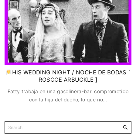
IMAGEN & VIDEO
MÉXICO
BÉLGICA
COMEDIA
SERVICIOS DE
URUGUAY
DINAMARCA
COMPUTACIÓN
DRAMA
ESPAÑA
DISEÑO WEB
ÉPICO / MITOLÓGICO
FRANCIA
CONTACTO
EXPERIMENTOS
ITALIA
TARJETA
FANTÁSTICO
DIGITAL
PAISES BAJOS
MUSICAL
REINO UNIDO
TERROR
SERBIA​
WESTERN / CHAMBARA
HIS WEDDING NIGHT / NOCHE DE BODAS [
SUECIA
ROSCOE ARBUCKLE ]
Fatty trabaja en una gasolinera-bar, comprometido
con la hija del dueño, lo que no
…