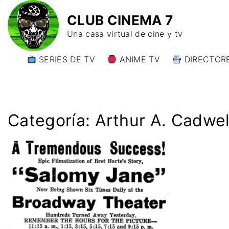
CLUB CINEMA 7
Una casa virtual de cine y tv
SERIES DE TV
ANIME TV
DIRECTORE
DIRECTORE
DIRECTORE
W)
Categoría:
Arthur A. Cadwel
DIRECTORE
Y)