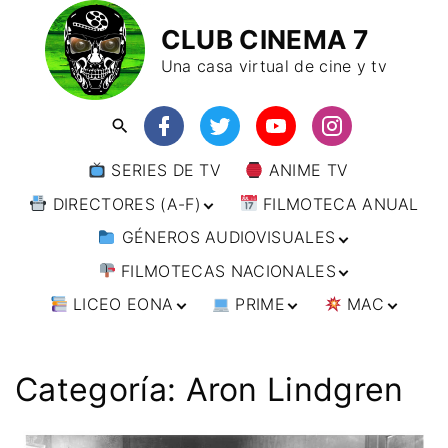
CLUB CINEMA 7
Una casa virtual de cine y tv
SERIES DE TV
ANIME TV
DIRECTORES (A-F)
FILMOTECA ANUAL
GÉNEROS AUDIOVISUALES
DIRECTORES (F-L)
FILMOTECAS NACIONALES
DIRECTORES (L-
ANIMACIÓN
W)
LICEO EONA
PRIME
MAC
ARTES MARCIALES
AFRICA
DIRECTORES (W-
Y)
BÉLICO
AMÉRICA
CURSOS ONLINE
DIRECTOR’S CUT
🗯 MANGA
ARGENTINA
CIENCIA FICCIÓN
ASIA
TALLERES
ANIME
BRASIL
INDIA
Categoría:
Aron Lindgren
ONLINE
IMPRESCINDIBLES
CINE DOCUMENTAL
EUROPA
🗨 CÓMICS
CHILE
JAPÓN
ALEMANIA
FILM DOCTOR
ARTÍCULOS
CINE NEGRO / CRIMEN /
OCEANIA
ESTADOS UNIDOS
RUSIA
AUSTRIA
AUSTRALIA
ESPIONAJE