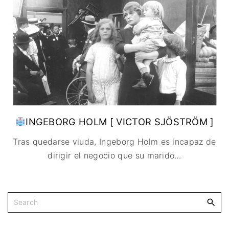
IMAGEN & VIDEO
MÉXICO
BÉLGICA
COMEDIA
SERVICIOS DE
URUGUAY
DINAMARCA
COMPUTACIÓN
DRAMA
ESPAÑA
DISEÑO WEB
ÉPICO / MITOLÓGICO
FRANCIA
CONTACTO
EXPERIMENTOS
ITALIA
TARJETA
FANTÁSTICO
DIGITAL
PAISES BAJOS
MUSICAL
REINO UNIDO
TERROR
SERBIA​
WESTERN / CHAMBARA
INGEBORG HOLM [ VICTOR SJÖSTRÖM ]
SUECIA
Tras quedarse viuda, Ingeborg Holm es incapaz de
dirigir el negocio que su marido
…