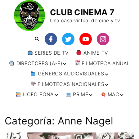
CLUB CINEMA 7
Una casa virtual de cine y tv
SERIES DE TV
ANIME TV
DIRECTORES (A-F)
FILMOTECA ANUAL
GÉNEROS AUDIOVISUALES
DIRECTORES (F-L)
FILMOTECAS NACIONALES
DIRECTORES (L-
ANIMACIÓN
W)
LICEO EONA
PRIME
MAC
ARTES MARCIALES
AFRICA
DIRECTORES (W-
Y)
BÉLICO
AMÉRICA
CURSOS ONLINE
DIRECTOR’S CUT
🗯 MANGA
ARGENTINA
CIENCIA FICCIÓN
ASIA
TALLERES
ANIME
BRASIL
INDIA
Categoría:
Anne Nagel
ONLINE
IMPRESCINDIBLES
CINE DOCUMENTAL
EUROPA
🗨 CÓMICS
CHILE
JAPÓN
ALEMANIA
FILM DOCTOR
ARTÍCULOS
CINE NEGRO / CRIMEN /
OCEANIA
ESTADOS UNIDOS
RUSIA
AUSTRIA
AUSTRALIA
ESPIONAJE