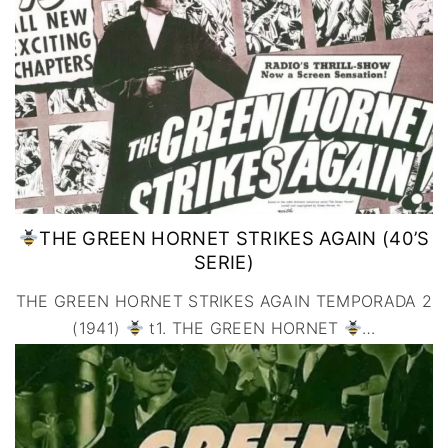
IMAGEN & VIDEO
MÉXICO
BÉLGICA
COMEDIA
SERVICIOS DE
URUGUAY
DINAMARCA
COMPUTACIÓN
DRAMA
ESPAÑA
DISEÑO WEB
ÉPICO / MITOLÓGICO
FRANCIA
CONTACTO
EXPERIMENTOS
ITALIA
TARJETA
FANTÁSTICO
DIGITAL
PAISES BAJOS
MUSICAL
REINO UNIDO
TERROR
SERBIA​
WESTERN / CHAMBARA
THE GREEN HORNET STRIKES AGAIN (40’S
SUECIA
SERIE)
THE GREEN HORNET STRIKES AGAIN TEMPORADA 2
(1941)
t1. THE GREEN HORNET
…