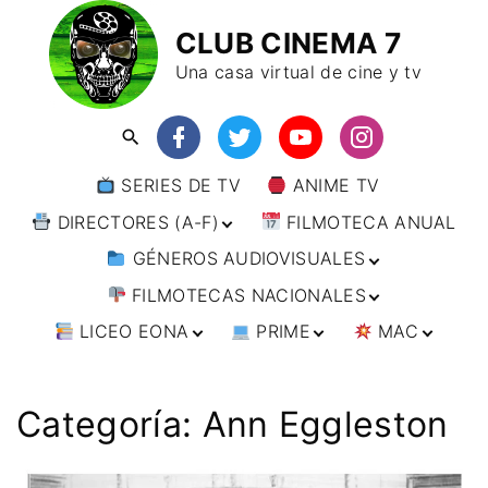
CLUB CINEMA 7
Una casa virtual de cine y tv
SERIES DE TV
ANIME TV
DIRECTORES (A-F)
FILMOTECA ANUAL
GÉNEROS AUDIOVISUALES
DIRECTORES (F-L)
FILMOTECAS NACIONALES
DIRECTORES (L-
ANIMACIÓN
W)
LICEO EONA
PRIME
MAC
ARTES MARCIALES
AFRICA
DIRECTORES (W-
Y)
BÉLICO
AMÉRICA
CURSOS ONLINE
DIRECTOR’S CUT
🗯 MANGA
ARGENTINA
CIENCIA FICCIÓN
ASIA
TALLERES
ANIME
BRASIL
INDIA
Categoría:
Ann Eggleston
ONLINE
IMPRESCINDIBLES
CINE DOCUMENTAL
EUROPA
🗨 CÓMICS
CHILE
JAPÓN
ALEMANIA
FILM DOCTOR
ARTÍCULOS
CINE NEGRO / CRIMEN /
OCEANIA
ESTADOS UNIDOS
RUSIA
AUSTRIA
AUSTRALIA
ESPIONAJE