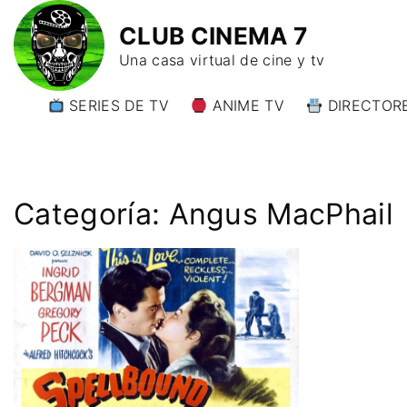
CLUB CINEMA 7
Una casa virtual de cine y tv
SERIES DE TV
ANIME TV
DIRECTORE
DIRECTORE
DIRECTORE
W)
Categoría:
Angus MacPhail
DIRECTORE
Y)