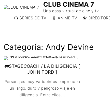
CLUB CINEMA 7
Una casa virtual de cine y tv
📺 SERIES DE TV
🏮 ANIME TV
📇 DIRECTORE
📇 DIRECTORE
📇 DIRECTORE
W)
Categoría:
Andy Devine
📇 DIRECTOR
Y)
🚃STAGECOACH / LA DILIGENCIA [
JOHN FORD ]
Personajes muy variopintos emprenden
un largo, duro y peligroso viaje en
diligencia. Entre ellos,
…