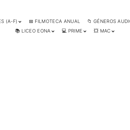
S (A-F)
📅 FILMOTECA ANUAL
📁 GÉNEROS AUDI
📚 LICEO EONA
💻 PRIME
💥 MAC
S (F-L)
🔴ANIMACIÓN
S (L-
🔴ARTES MARCIAL
👩‍🎓 CURSOS
▶️ DIRECTOR’S CUT
🗯 MANGA
ONLINE
🔴BÉLICO
📀
👁️ ANIME
ES (W-
🎒 TALLERES
IMPRESCINDIBLES
🔴CIENCIA FICCIÓ
🗨 CÓMICS
ONLINE
📰 ARTÍCULOS
🔴CINE DOCUMEN
🎞️ FILM DOCTOR
🔴CINE NEGRO / C
👨‍🎨 IMAGEN &
ESPIONAJE
VIDEO
🔴COMEDIA
🖥️ SERVICIOS DE
COMPUTACIÓN
🔴DRAMA
🌐 DISEÑO WEB
🔴ÉPICO / MITOLÓ
📧 CONTACTO
🔴EXPERIMENTOS
🪪 TARJETA DIGITAL
🔴FANTÁSTICO