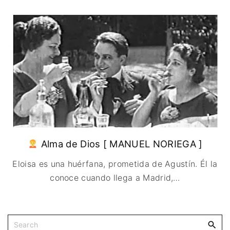
IMAGEN & VIDEO
MÉXICO
BÉLGICA
COMEDIA
SERVICIOS DE
URUGUAY
DINAMARCA
COMPUTACIÓN
DRAMA
ESPAÑA
DISEÑO WEB
ÉPICO / MITOLÓGICO
FRANCIA
CONTACTO
EXPERIMENTOS
ITALIA
TARJETA
FANTÁSTICO
DIGITAL
PAISES BAJOS
MUSICAL
REINO UNIDO
TERROR
SERBIA​
WESTERN / CHAMBARA
SUECIA
Alma de Dios [ MANUEL NORIEGA ]
Eloisa es una huérfana, prometida de Agustín. Él la
conoce cuando llega a Madrid,
…