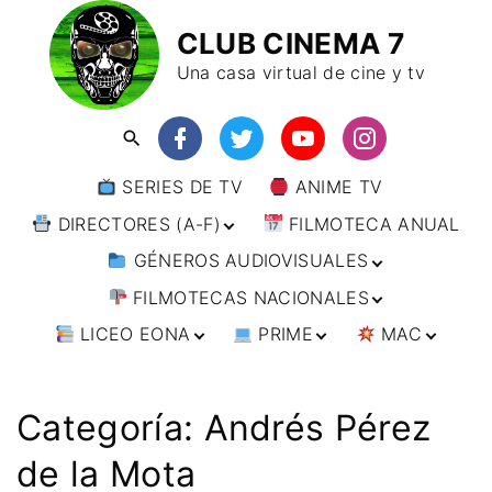
CLUB CINEMA 7
Una casa virtual de cine y tv
SERIES DE TV
ANIME TV
DIRECTORES (A-F)
FILMOTECA ANUAL
GÉNEROS AUDIOVISUALES
DIRECTORES (F-L)
FILMOTECAS NACIONALES
DIRECTORES (L-
ANIMACIÓN
W)
LICEO EONA
PRIME
MAC
ARTES MARCIALES
AFRICA
DIRECTORES (W-
Y)
BÉLICO
AMÉRICA
CURSOS ONLINE
DIRECTOR’S CUT
🗯 MANGA
ARGENTINA
CIENCIA FICCIÓN
ASIA
TALLERES
ANIME
BRASIL
INDIA
Categoría:
Andrés Pérez
ONLINE
IMPRESCINDIBLES
CINE DOCUMENTAL
EUROPA
🗨 CÓMICS
CHILE
JAPÓN
ALEMANIA
de la Mota
FILM DOCTOR
ARTÍCULOS
CINE NEGRO / CRIMEN /
OCEANIA
ESTADOS UNIDOS
RUSIA
AUSTRIA
AUSTRALIA
ESPIONAJE