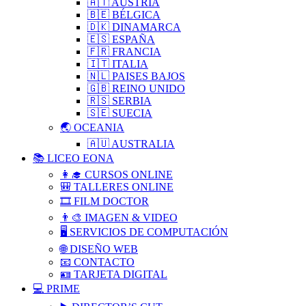
🇦🇹 AUSTRIA
🇧🇪 BÉLGICA
🇩🇰 DINAMARCA
🇪🇸 ESPAÑA
🇫🇷 FRANCIA
🇮🇹 ITALIA
🇳🇱 PAISES BAJOS
🇬🇧 REINO UNIDO
🇷🇸 SERBIA​
🇸🇪 SUECIA
🌏 OCEANIA
🇦🇺 AUSTRALIA
📚 LICEO EONA
👩‍🎓 CURSOS ONLINE
🎒 TALLERES ONLINE
🎞️ FILM DOCTOR
👨‍🎨 IMAGEN & VIDEO
🖥️ SERVICIOS DE COMPUTACIÓN
🌐 DISEÑO WEB
📧 CONTACTO
🪪 TARJETA DIGITAL
💻 PRIME