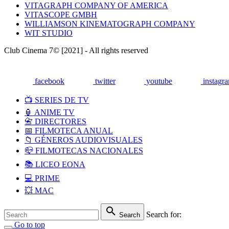
VITAGRAPH COMPANY OF AMERICA
VITASCOPE GMBH
WILLIAMSON KINEMATOGRAPH COMPANY
WIT STUDIO
Club Cinema 7© [2021] - All rights reserved
facebook
twitter
youtube
instagr
📺 SERIES DE TV
🏮 ANIME TV
📇 DIRECTORES
📅 FILMOTECA ANUAL
📁 GÉNEROS AUDIOVISUALES
📪 FILMOTECAS NACIONALES
📚 LICEO EONA
💻 PRIME
💥 MAC
Search for:
Search
Go to top