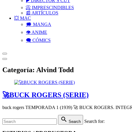
▶️ DIRECTOR’S CUT
📀 IMPRESCINDIBLES
📰 ARTÍCULOS
💥 MAC
🗯 MANGA
👁️ ANIME
🗨 CÓMICS
Categoría:
Alvind Todd
🚀BUCK ROGERS (SERIE)
buck rogers TEMPORADA 1 (1939) 🚀 BUCK ROGERS. INTEGRAL
Search for:
Search