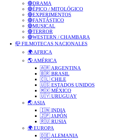
🔴DRAMA
🔴ÉPICO / MITOLÓGICO
🔴EXPERIMENTOS
🔴FANTÁSTICO
🔴MUSICAL
🔴TERROR
🔴WESTERN / CHAMBARA
📪 FILMOTECAS NACIONALES
🌍 AFRICA
🌎 AMÉRICA
🇦🇷 ARGENTINA
🇧🇷 BRASIL
🇨🇱 CHILE
🇺🇸 ESTADOS UNIDOS
🇲🇽 MÉXICO
🇺🇾 URUGUAY
🌏 ASIA
🇮🇳 INDIA
🇯🇵 JAPÓN
🇷🇺 RUSIA
🌍 EUROPA
🇩🇪 ALEMANIA