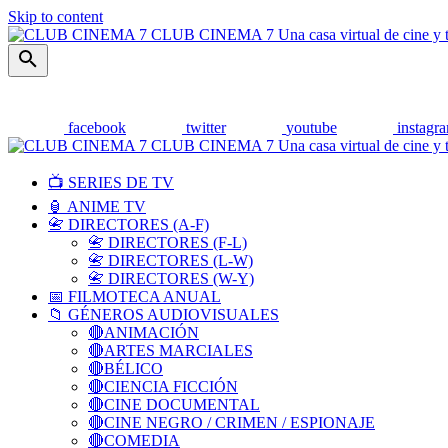
Skip to content
CLUB CINEMA 7
Una casa virtual de cine y 
facebook
twitter
youtube
instagr
CLUB CINEMA 7
Una casa virtual de cine y 
📺 SERIES DE TV
🏮 ANIME TV
📇 DIRECTORES (A-F)
📇 DIRECTORES (F-L)
📇 DIRECTORES (L-W)
📇 DIRECTORES (W-Y)
📅 FILMOTECA ANUAL
📁 GÉNEROS AUDIOVISUALES
🔴ANIMACIÓN
🔴ARTES MARCIALES
🔴BÉLICO
🔴CIENCIA FICCIÓN
🔴CINE DOCUMENTAL
🔴CINE NEGRO / CRIMEN / ESPIONAJE
🔴COMEDIA