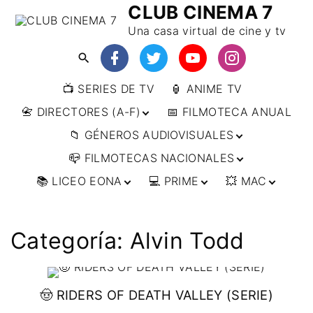
CLUB CINEMA 7
Una casa virtual de cine y tv
📺 SERIES DE TV
🏮 ANIME TV
📇 DIRECTORES (A-F)
📅 FILMOTECA ANUAL
📁 GÉNEROS AUDIOVISUALES
📇 DIRECTORES (F-L)
📪 FILMOTECAS NACIONALES
📇 DIRECTORES (L-
🔴ANIMACIÓN
W)
📚 LICEO EONA
💻 PRIME
💥 MAC
🔴ARTES MARCIALES
🌍 AFRICA
📇 DIRECTORES (W-
Y)
🔴BÉLICO
🌎 AMÉRICA
👩‍🎓 CURSOS
▶️ DIRECTOR’S CUT
🗯 MANGA
🇦🇷 ARGENTINA
ONLINE
🔴CIENCIA FICCIÓN
🌏 ASIA
📀
👁️ ANIME
Categoría:
Alvin Todd
🇧🇷 BRASIL
🇮🇳 INDIA
🎒 TALLERES
IMPRESCINDIBLES
🔴CINE DOCUMENTAL
🌍 EUROPA
🗨 CÓMICS
ONLINE
🇨🇱 CHILE
🇯🇵 JAPÓN
🇩🇪 ALEMANIA
📰 ARTÍCULOS
🔴CINE NEGRO / CRIMEN /
🌏 OCEANIA
🎞️ FILM DOCTOR
🇺🇸 ESTADOS
🇷🇺 RUSIA
🇦🇹 AUSTRIA
🇦🇺 AUSTRALIA
ESPIONAJE
UNIDOS
🤠 RIDERS OF DEATH VALLEY (SERIE)
👨‍🎨 IMAGEN &
🇧🇪 BÉLGICA
🔴COMEDIA
VIDEO
🇲🇽 MÉXICO