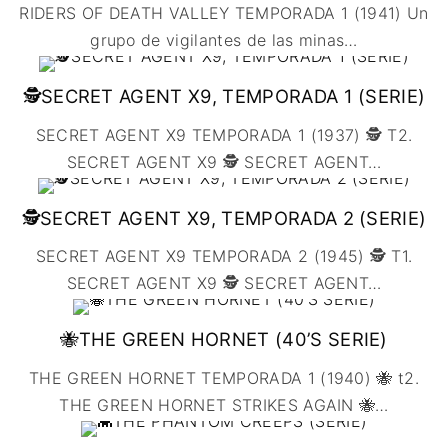
🇩🇰 DINAMARCA
🔴DRAMA
RIDERS OF DEATH VALLEY TEMPORADA 1 (1941) Un
🖥️ SERVICIOS DE
🇺🇾 URUGUAY
🇪🇸 ESPAÑA
COMPUTACIÓN
🔴ÉPICO / MITOLÓGICO
grupo de vigilantes de las minas
…
🇫🇷 FRANCIA
🌐 DISEÑO WEB
🔴EXPERIMENTOS
🇮🇹 ITALIA
📧 CONTACTO
🕵️SECRET AGENT X9, TEMPORADA 1 (SERIE)
🔴FANTÁSTICO
🇳🇱 PAISES BAJOS
🪪 TARJETA DIGITAL
🔴MUSICAL
SECRET AGENT X9 TEMPORADA 1 (1937) 🕵️ T2.
🇬🇧 REINO UNIDO
🔴TERROR
SECRET AGENT X9 🕵️ SECRET AGENT
…
🇷🇸 SERBIA​
🔴WESTERN / CHAMBARA
🇸🇪 SUECIA
🕵️SECRET AGENT X9, TEMPORADA 2 (SERIE)
SECRET AGENT X9 TEMPORADA 2 (1945) 🕵️ T1.
SECRET AGENT X9 🕵️ SECRET AGENT
…
🐝THE GREEN HORNET (40’S SERIE)
THE GREEN HORNET TEMPORADA 1 (1940) 🐝 t2.
THE GREEN HORNET STRIKES AGAIN 🐝
…