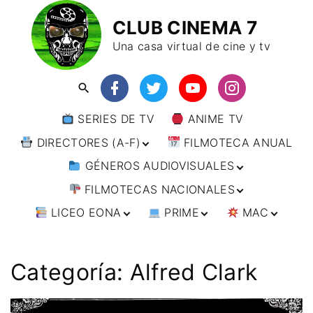
CLUB CINEMA 7
Una casa virtual de cine y tv
SERIES DE TV
ANIME TV
DIRECTORES (A-F)
FILMOTECA ANUAL
GÉNEROS AUDIOVISUALES
DIRECTORES (F-L)
FILMOTECAS NACIONALES
DIRECTORES (L-
ANIMACIÓN
W)
LICEO EONA
PRIME
MAC
ARTES MARCIALES
AFRICA
DIRECTORES (W-
Y)
BÉLICO
AMÉRICA
CURSOS ONLINE
DIRECTOR’S CUT
🗯 MANGA
ARGENTINA
CIENCIA FICCIÓN
ASIA
TALLERES
ANIME
BRASIL
INDIA
Categoría:
Alfred Clark
ONLINE
IMPRESCINDIBLES
CINE DOCUMENTAL
EUROPA
🗨 CÓMICS
CHILE
JAPÓN
ALEMANIA
FILM DOCTOR
ARTÍCULOS
CINE NEGRO / CRIMEN /
OCEANIA
ESTADOS UNIDOS
RUSIA
AUSTRIA
AUSTRALIA
ESPIONAJE