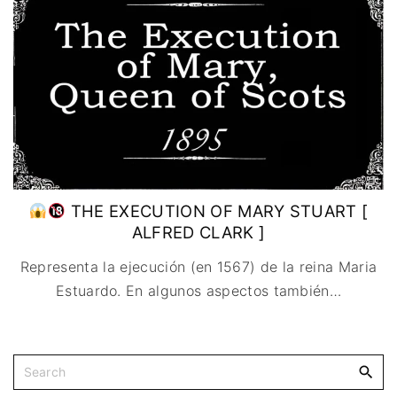
IMAGEN & VIDEO
MÉXICO
BÉLGICA
COMEDIA
SERVICIOS DE
URUGUAY
DINAMARCA
COMPUTACIÓN
DRAMA
ESPAÑA
DISEÑO WEB
ÉPICO / MITOLÓGICO
FRANCIA
CONTACTO
EXPERIMENTOS
ITALIA
TARJETA
FANTÁSTICO
DIGITAL
PAISES BAJOS
MUSICAL
REINO UNIDO
TERROR
SERBIA​
WESTERN / CHAMBARA
THE EXECUTION OF MARY STUART [
SUECIA
ALFRED CLARK ]
Representa la ejecución (en 1567) de la reina Maria
Estuardo. En algunos aspectos también
…