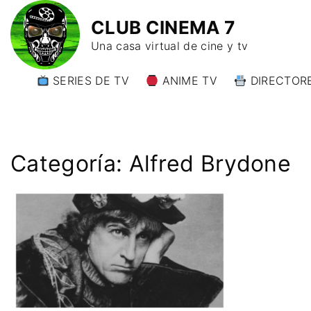
CLUB CINEMA 7
Una casa virtual de cine y tv
SERIES DE TV
ANIME TV
DIRECTORE
DIRECTORE
DIRECTORE
W)
Categoría:
Alfred Brydone
DIRECTORE
Y)