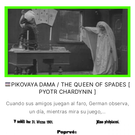
IMAGEN & VIDEO
MÉXICO
BÉLGICA
COMEDIA
SERVICIOS DE
URUGUAY
DINAMARCA
COMPUTACIÓN
DRAMA
ESPAÑA
DISEÑO WEB
ÉPICO / MITOLÓGICO
FRANCIA
CONTACTO
EXPERIMENTOS
ITALIA
TARJETA
FANTÁSTICO
DIGITAL
PAISES BAJOS
MUSICAL
REINO UNIDO
TERROR
SERBIA​
WESTERN / CHAMBARA
SUECIA
PIKOVAYA DAMA / THE QUEEN OF SPADES [
PYOTR CHARDYNIN ]
Cuando sus amigos juegan al faro, German observa,
un día, mientras mira su juego,
…