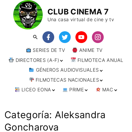
CLUB CINEMA 7
Una casa virtual de cine y tv
SERIES DE TV
ANIME TV
DIRECTORES (A-F)
FILMOTECA ANUAL
GÉNEROS AUDIOVISUALES
DIRECTORES (F-L)
FILMOTECAS NACIONALES
DIRECTORES (L-
ANIMACIÓN
W)
LICEO EONA
PRIME
MAC
ARTES MARCIALES
AFRICA
DIRECTORES (W-
Y)
BÉLICO
AMÉRICA
CURSOS ONLINE
DIRECTOR’S CUT
🗯 MANGA
ARGENTINA
CIENCIA FICCIÓN
ASIA
TALLERES
ANIME
BRASIL
INDIA
Categoría:
Aleksandra
ONLINE
IMPRESCINDIBLES
CINE DOCUMENTAL
EUROPA
🗨 CÓMICS
CHILE
JAPÓN
ALEMANIA
Goncharova
FILM DOCTOR
ARTÍCULOS
CINE NEGRO / CRIMEN /
OCEANIA
ESTADOS UNIDOS
RUSIA
AUSTRIA
AUSTRALIA
ESPIONAJE