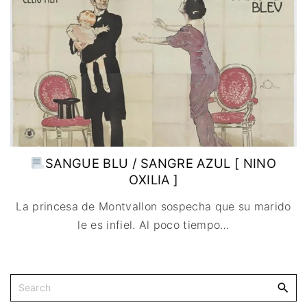
IMAGEN & VIDEO
MÉXICO
BÉLGICA
COMEDIA
SERVICIOS DE
URUGUAY
DINAMARCA
COMPUTACIÓN
DRAMA
ESPAÑA
DISEÑO WEB
ÉPICO / MITOLÓGICO
FRANCIA
CONTACTO
EXPERIMENTOS
ITALIA
TARJETA
FANTÁSTICO
DIGITAL
PAISES BAJOS
MUSICAL
REINO UNIDO
TERROR
SERBIA​
WESTERN / CHAMBARA
SANGUE BLU / SANGRE AZUL [ NINO
SUECIA
OXILIA ]
La princesa de Montvallon sospecha que su marido
le es infiel. Al poco tiempo
…