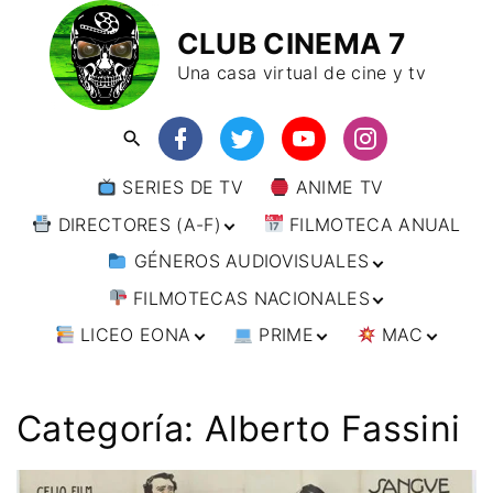
CLUB CINEMA 7
Una casa virtual de cine y tv
SERIES DE TV
ANIME TV
DIRECTORES (A-F)
FILMOTECA ANUAL
GÉNEROS AUDIOVISUALES
DIRECTORES (F-L)
FILMOTECAS NACIONALES
DIRECTORES (L-
ANIMACIÓN
W)
LICEO EONA
PRIME
MAC
ARTES MARCIALES
AFRICA
DIRECTORES (W-
Y)
BÉLICO
AMÉRICA
CURSOS ONLINE
DIRECTOR’S CUT
🗯 MANGA
ARGENTINA
CIENCIA FICCIÓN
ASIA
TALLERES
ANIME
BRASIL
INDIA
Categoría:
Alberto Fassini
ONLINE
IMPRESCINDIBLES
CINE DOCUMENTAL
EUROPA
🗨 CÓMICS
CHILE
JAPÓN
ALEMANIA
FILM DOCTOR
ARTÍCULOS
CINE NEGRO / CRIMEN /
OCEANIA
ESTADOS UNIDOS
RUSIA
AUSTRIA
AUSTRALIA
ESPIONAJE