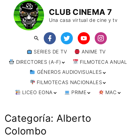
CLUB CINEMA 7
Una casa virtual de cine y tv
SERIES DE TV
ANIME TV
DIRECTORES (A-F)
FILMOTECA ANUAL
GÉNEROS AUDIOVISUALES
DIRECTORES (F-L)
FILMOTECAS NACIONALES
DIRECTORES (L-
ANIMACIÓN
W)
LICEO EONA
PRIME
MAC
ARTES MARCIALES
AFRICA
DIRECTORES (W-
Y)
BÉLICO
AMÉRICA
CURSOS ONLINE
DIRECTOR’S CUT
🗯 MANGA
ARGENTINA
CIENCIA FICCIÓN
ASIA
TALLERES
ANIME
BRASIL
INDIA
Categoría:
Alberto
ONLINE
IMPRESCINDIBLES
CINE DOCUMENTAL
EUROPA
🗨 CÓMICS
CHILE
JAPÓN
ALEMANIA
Colombo
FILM DOCTOR
ARTÍCULOS
CINE NEGRO / CRIMEN /
OCEANIA
ESTADOS UNIDOS
RUSIA
AUSTRIA
AUSTRALIA
ESPIONAJE