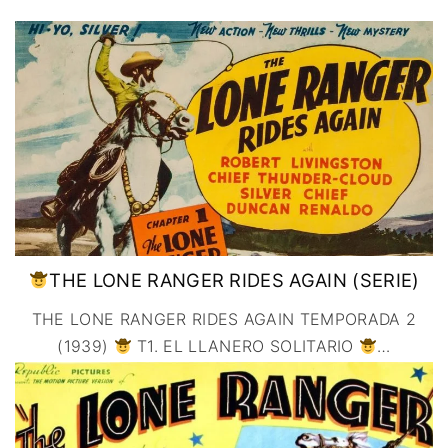
IMAGEN & VIDEO
MÉXICO
BÉLGICA
COMEDIA
SERVICIOS DE
URUGUAY
DINAMARCA
COMPUTACIÓN
DRAMA
ESPAÑA
DISEÑO WEB
ÉPICO / MITOLÓGICO
FRANCIA
CONTACTO
EXPERIMENTOS
ITALIA
TARJETA
FANTÁSTICO
DIGITAL
PAISES BAJOS
MUSICAL
REINO UNIDO
TERROR
SERBIA​
WESTERN / CHAMBARA
SUECIA
THE LONE RANGER RIDES AGAIN (SERIE)
THE LONE RANGER RIDES AGAIN TEMPORADA 2
(1939)
T1. EL LLANERO SOLITARIO
…