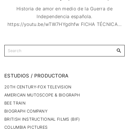
IMAGEN & VIDEO
MÉXICO
BÉLGICA
COMEDIA
Historia de amor en medio de la Guerra de
SERVICIOS DE
URUGUAY
DINAMARCA
COMPUTACIÓN
DRAMA
Independencia española.
ESPAÑA
DISEÑO WEB
ÉPICO / MITOLÓGICO
https://youtu.be/wTW7HYgdhfw FICHA TÉCNICA
…
FRANCIA
CONTACTO
EXPERIMENTOS
ITALIA
TARJETA
FANTÁSTICO
DIGITAL
PAISES BAJOS
MUSICAL
REINO UNIDO
TERROR
SERBIA​
WESTERN / CHAMBARA
SUECIA
ESTUDIOS
/
PRODUCTORA
20TH CENTURY-FOX TELEVISION
AMERICAN MUTOSCOPE & BIOGRAPH
BEE TRAIN
BIOGRAPH COMPANY
BRITISH INSTRUCTIONAL FILMS (BIF)
COLUMBIA PICTURES