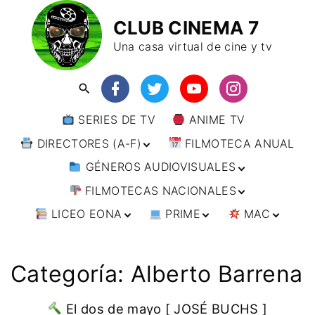
CLUB CINEMA 7
Una casa virtual de cine y tv
SERIES DE TV
ANIME TV
DIRECTORES (A-F)
FILMOTECA ANUAL
GÉNEROS AUDIOVISUALES
DIRECTORES (F-L)
FILMOTECAS NACIONALES
DIRECTORES (L-
ANIMACIÓN
W)
LICEO EONA
PRIME
MAC
ARTES MARCIALES
AFRICA
DIRECTORES (W-
Y)
BÉLICO
AMÉRICA
CURSOS ONLINE
DIRECTOR’S CUT
🗯 MANGA
ARGENTINA
CIENCIA FICCIÓN
ASIA
TALLERES
ANIME
BRASIL
INDIA
Categoría:
Alberto Barrena
ONLINE
IMPRESCINDIBLES
CINE DOCUMENTAL
EUROPA
🗨 CÓMICS
CHILE
JAPÓN
ALEMANIA
FILM DOCTOR
ARTÍCULOS
CINE NEGRO / CRIMEN /
OCEANIA
ESTADOS UNIDOS
RUSIA
AUSTRIA
AUSTRALIA
El dos de mayo [ JOSÉ BUCHS ]
ESPIONAJE