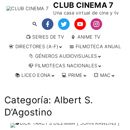
CLUB CINEMA 7
Una casa virtual de cine y tv
📺 SERIES DE TV
🏮 ANIME TV
📇 DIRECTORES (A-F)
📅 FILMOTECA ANUAL
📁 GÉNEROS AUDIOVISUALES
📇 DIRECTORES (F-L)
📪 FILMOTECAS NACIONALES
📇 DIRECTORES (L-
🔴ANIMACIÓN
W)
📚 LICEO EONA
💻 PRIME
💥 MAC
🔴ARTES MARCIALES
🌍 AFRICA
📇 DIRECTORES (W-
Y)
🔴BÉLICO
🌎 AMÉRICA
👩‍🎓 CURSOS
▶️ DIRECTOR’S CUT
🗯 MANGA
🇦🇷 ARGENTINA
ONLINE
🔴CIENCIA FICCIÓN
🌏 ASIA
📀
👁️ ANIME
Categoría:
Albert S.
🇧🇷 BRASIL
🇮🇳 INDIA
🎒 TALLERES
IMPRESCINDIBLES
🔴CINE DOCUMENTAL
🌍 EUROPA
🗨 CÓMICS
ONLINE
🇨🇱 CHILE
🇯🇵 JAPÓN
🇩🇪 ALEMANIA
D’Agostino
📰 ARTÍCULOS
🔴CINE NEGRO / CRIMEN /
🌏 OCEANIA
🎞️ FILM DOCTOR
🇺🇸 ESTADOS
🇷🇺 RUSIA
🇦🇹 AUSTRIA
🇦🇺 AUSTRALIA
ESPIONAJE
UNIDOS
👨‍🎨 IMAGEN &
🇧🇪 BÉLGICA
🔴COMEDIA
VIDEO
🇲🇽 MÉXICO