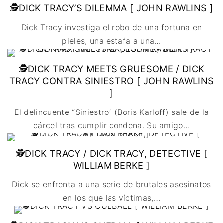
🇩🇰 DINAMARCA
🔴DRAMA
🕵DICK TRACY’S DILEMMA [ JOHN RAWLINS ]
🖥️ SERVICIOS DE
🇺🇾 URUGUAY
🇪🇸 ESPAÑA
COMPUTACIÓN
🔴ÉPICO / MITOLÓGICO
Dick Tracy investiga el robo de una fortuna en
🇫🇷 FRANCIA
🌐 DISEÑO WEB
🔴EXPERIMENTOS
pieles, una estafa a una
…
🇮🇹 ITALIA
📧 CONTACTO
🔴FANTÁSTICO
🇳🇱 PAISES BAJOS
🪪 TARJETA DIGITAL
🔴MUSICAL
🕵DICK TRACY MEETS GRUESOME / DICK
🇬🇧 REINO UNIDO
🔴TERROR
TRACY CONTRA SINIESTRO [ JOHN RAWLINS
🇷🇸 SERBIA​
🔴WESTERN / CHAMBARA
]
🇸🇪 SUECIA
El delincuente “Siniestro” (Boris Karloff) sale de la
cárcel tras cumplir condena. Su amigo
…
🕵DICK TRACY / DICK TRACY, DETECTIVE [
WILLIAM BERKE ]
Dick se enfrenta a una serie de brutales asesinatos
en los que las víctimas,
…