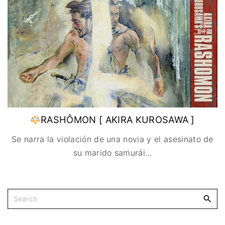
IMAGEN & VIDEO
MÉXICO
BÉLGICA
COMEDIA
SERVICIOS DE
URUGUAY
DINAMARCA
COMPUTACIÓN
DRAMA
ESPAÑA
DISEÑO WEB
ÉPICO / MITOLÓGICO
FRANCIA
CONTACTO
EXPERIMENTOS
ITALIA
TARJETA
FANTÁSTICO
DIGITAL
PAISES BAJOS
MUSICAL
REINO UNIDO
TERROR
SERBIA​
WESTERN / CHAMBARA
RASHÔMON [ AKIRA KUROSAWA ]
SUECIA
Se narra la violación de una novia y el asesinato de
su marido samurái
…