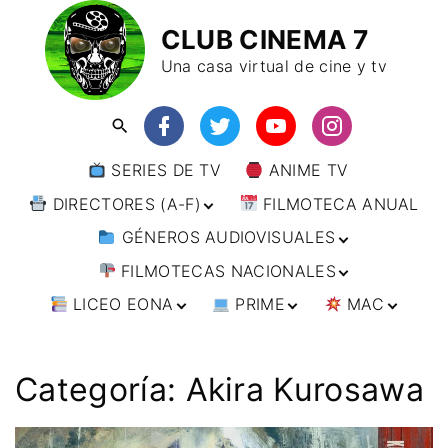
CLUB CINEMA 7
Una casa virtual de cine y tv
SERIES DE TV
ANIME TV
DIRECTORES (A-F)
FILMOTECA ANUAL
GÉNEROS AUDIOVISUALES
DIRECTORES (F-L)
FILMOTECAS NACIONALES
DIRECTORES (L-
ANIMACIÓN
W)
LICEO EONA
PRIME
MAC
ARTES MARCIALES
AFRICA
DIRECTORES (W-
Y)
BÉLICO
AMÉRICA
CURSOS ONLINE
DIRECTOR’S CUT
🗯 MANGA
ARGENTINA
CIENCIA FICCIÓN
ASIA
TALLERES
ANIME
BRASIL
INDIA
Categoría:
Akira Kurosawa
ONLINE
IMPRESCINDIBLES
CINE DOCUMENTAL
EUROPA
🗨 CÓMICS
CHILE
JAPÓN
ALEMANIA
FILM DOCTOR
ARTÍCULOS
CINE NEGRO / CRIMEN /
OCEANIA
ESTADOS UNIDOS
RUSIA
AUSTRIA
AUSTRALIA
ESPIONAJE