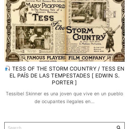
IMAGEN & VIDEO
MÉXICO
BÉLGICA
COMEDIA
SERVICIOS DE
URUGUAY
DINAMARCA
COMPUTACIÓN
DRAMA
ESPAÑA
DISEÑO WEB
ÉPICO / MITOLÓGICO
FRANCIA
CONTACTO
EXPERIMENTOS
ITALIA
TARJETA
FANTÁSTICO
DIGITAL
PAISES BAJOS
MUSICAL
REINO UNIDO
TERROR
SERBIA​
WESTERN / CHAMBARA
TESS OF THE STORM COUNTRY / TESS EN
SUECIA
EL PAÍS DE LAS TEMPESTADES [ EDWIN S.
PORTER ]
Tessibel Skinner es una joven que vive en un pueblo
de ocupantes ilegales en
…