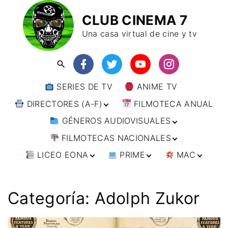
CLUB CINEMA 7
Una casa virtual de cine y tv
SERIES DE TV
ANIME TV
DIRECTORES (A-F)
FILMOTECA ANUAL
GÉNEROS AUDIOVISUALES
DIRECTORES (F-L)
FILMOTECAS NACIONALES
DIRECTORES (L-
ANIMACIÓN
W)
LICEO EONA
PRIME
MAC
ARTES MARCIALES
AFRICA
DIRECTORES (W-
Y)
BÉLICO
AMÉRICA
CURSOS ONLINE
DIRECTOR’S CUT
🗯 MANGA
ARGENTINA
CIENCIA FICCIÓN
ASIA
TALLERES
ANIME
BRASIL
INDIA
Categoría:
Adolph Zukor
ONLINE
IMPRESCINDIBLES
CINE DOCUMENTAL
EUROPA
🗨 CÓMICS
CHILE
JAPÓN
ALEMANIA
FILM DOCTOR
ARTÍCULOS
CINE NEGRO / CRIMEN /
OCEANIA
ESTADOS UNIDOS
RUSIA
AUSTRIA
AUSTRALIA
ESPIONAJE