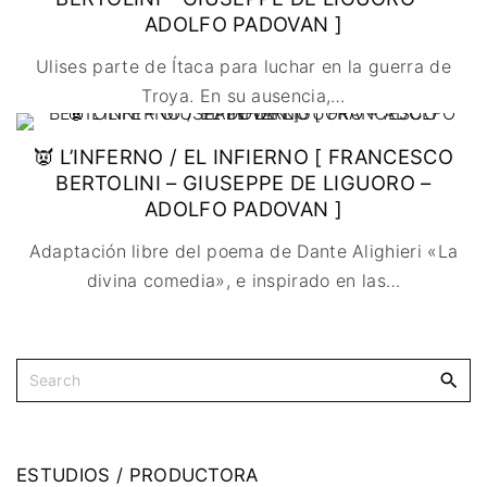
🇩🇰 DINAMARCA
🔴DRAMA
🖥️ SERVICIOS DE
🇺🇾 URUGUAY
ADOLFO PADOVAN ]
🇪🇸 ESPAÑA
COMPUTACIÓN
🔴ÉPICO / MITOLÓGICO
Ulises parte de Ítaca para luchar en la guerra de
🇫🇷 FRANCIA
🌐 DISEÑO WEB
🔴EXPERIMENTOS
Troya. En su ausencia,
…
🇮🇹 ITALIA
📧 CONTACTO
🔴FANTÁSTICO
🇳🇱 PAISES BAJOS
🪪 TARJETA DIGITAL
🔴MUSICAL
👿 L’INFERNO / EL INFIERNO [ FRANCESCO
🇬🇧 REINO UNIDO
🔴TERROR
BERTOLINI – GIUSEPPE DE LIGUORO –
🇷🇸 SERBIA​
🔴WESTERN / CHAMBARA
ADOLFO PADOVAN ]
🇸🇪 SUECIA
Adaptación libre del poema de Dante Alighieri «La
divina comedia», e inspirado en las
…
ESTUDIOS
/
PRODUCTORA