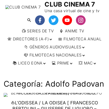
CLUB CINEMA 7
Una casa virtual de cine y tv
📺 SERIES DE TV
🏮 ANIME TV
📇 DIRECTORES (A-F)
📅 FILMOTECA ANUAL
📁 GÉNEROS AUDIOVISUALES
📇 DIRECTORES (F-L)
📪 FILMOTECAS NACIONALES
📇 DIRECTORES (L-
🔴ANIMACIÓN
W)
📚 LICEO EONA
💻 PRIME
💥 MAC
🔴ARTES MARCIALES
🌍 AFRICA
📇 DIRECTORES (W-
Y)
🔴BÉLICO
🌎 AMÉRICA
👩‍🎓 CURSOS
▶️ DIRECTOR’S CUT
🗯 MANGA
🇦🇷 ARGENTINA
ONLINE
🔴CIENCIA FICCIÓN
🌏 ASIA
📀
👁️ ANIME
Categoría:
Adolfo Padovan
🇧🇷 BRASIL
🇮🇳 INDIA
🎒 TALLERES
IMPRESCINDIBLES
🔴CINE DOCUMENTAL
🌍 EUROPA
🗨 CÓMICS
ONLINE
🇨🇱 CHILE
🇯🇵 JAPÓN
🇩🇪 ALEMANIA
📰 ARTÍCULOS
🔴CINE NEGRO / CRIMEN /
🌏 OCEANIA
🎞️ FILM DOCTOR
🇺🇸 ESTADOS
🇷🇺 RUSIA
🇦🇹 AUSTRIA
🇦🇺 AUSTRALIA
ESPIONAJE
UNIDOS
⛵L’ODISSEA / LA ODISEA [ FRANCESCO
👨‍🎨 IMAGEN &
🇧🇪 BÉLGICA
🔴COMEDIA
VIDEO
🇲🇽 MÉXICO
BERTOLINI – GIUSEPPE DE LIGUORO –