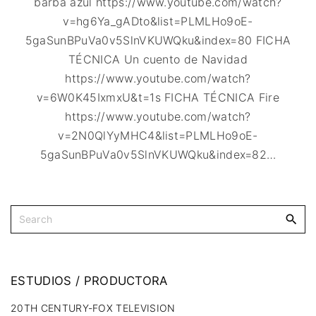
barba azul https://www.youtube.com/watch?
v=hg6Ya_gADto&list=PLMLHo9oE-
5gaSunBPuVa0v5SlnVKUWQku&index=80 FICHA
TÉCNICA Un cuento de Navidad
https://www.youtube.com/watch?
v=6W0K45IxmxU&t=1s FICHA TÉCNICA Fire
https://www.youtube.com/watch?
v=2N0QlYyMHC4&list=PLMLHo9oE-
5gaSunBPuVa0v5SlnVKUWQku&index=82
…
ESTUDIOS
/
PRODUCTORA
20TH CENTURY-FOX TELEVISION