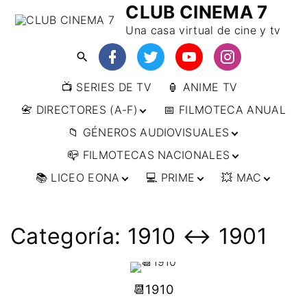
CLUB CINEMA 7
Una casa virtual de cine y tv
📺 SERIES DE TV
🏮 ANIME TV
📇 DIRECTORES (A-F)
📅 FILMOTECA ANUAL
📁 GÉNEROS AUDIOVISUALES
📇 DIRECTORES (F-L)
📪 FILMOTECAS NACIONALES
📇 DIRECTORES (L-
🔴ANIMACIÓN
W)
📚 LICEO EONA
💻 PRIME
💥 MAC
🔴ARTES MARCIALES
🌍 AFRICA
📇 DIRECTORES (W-
Y)
🔴BÉLICO
🌎 AMÉRICA
👩‍🎓 CURSOS
▶️ DIRECTOR’S CUT
🗯 MANGA
🇦🇷 ARGENTINA
ONLINE
🔴CIENCIA FICCIÓN
🌏 ASIA
📀
👁️ ANIME
Categoría:
1910 ↔️ 1901
🇧🇷 BRASIL
🇮🇳 INDIA
🎒 TALLERES
IMPRESCINDIBLES
🔴CINE DOCUMENTAL
🌍 EUROPA
🗨 CÓMICS
ONLINE
🇨🇱 CHILE
🇯🇵 JAPÓN
🇩🇪 ALEMANIA
📰 ARTÍCULOS
🔴CINE NEGRO / CRIMEN /
🌏 OCEANIA
🎞️ FILM DOCTOR
🇺🇸 ESTADOS
🇷🇺 RUSIA
🇦🇹 AUSTRIA
🇦🇺 AUSTRALIA
ESPIONAJE
UNIDOS
📆1910
👨‍🎨 IMAGEN &
🇧🇪 BÉLGICA
🔴COMEDIA
VIDEO
🇲🇽 MÉXICO