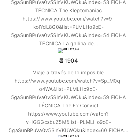
5gaSunBPuVa0v5SlnVKUWQku&index=53 FICHA
TÉCNICA The Kleptomaniac
https://www.youtube.com/watch?v=9-
kolYdL8G0&list=PLMLHo9oE-
5gaSunBPuVa0v5SlnVKUWQku&index=54 FICHA
TÉCNICA La gallina de
…
📆1904
Viaje a través de lo imposible
https://www.youtube.com/watch?v=Sp_M0q-
o4WA&list=PLMLHo9oE-
5gaSunBPuVa0v5SlnVKUWQku&index=59 FICHA
TÉCNICA The Ex Convict
https://www.youtube.com/watch?
v=IGGGcsbuZ5M&list=PLMLHo9oE-
5gaSunBPuVa0v5SlnVKUWQku&index=60 FICHA
…