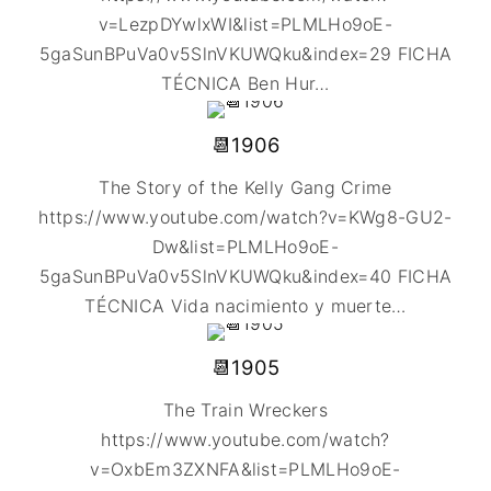
v=LezpDYwlxWI&list=PLMLHo9oE-
5gaSunBPuVa0v5SlnVKUWQku&index=29 FICHA
TÉCNICA Ben Hur
…
📆1906
The Story of the Kelly Gang Crime
https://www.youtube.com/watch?v=KWg8-GU2-
Dw&list=PLMLHo9oE-
5gaSunBPuVa0v5SlnVKUWQku&index=40 FICHA
TÉCNICA Vida nacimiento y muerte
…
📆1905
The Train Wreckers
https://www.youtube.com/watch?
v=OxbEm3ZXNFA&list=PLMLHo9oE-