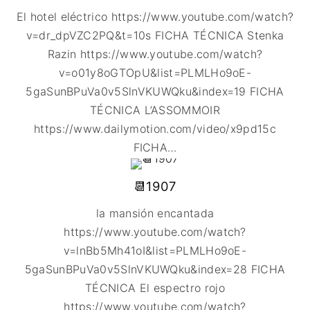
El hotel eléctrico https://www.youtube.com/watch?
v=dr_dpVZC2PQ&t=10s FICHA TÉCNICA Stenka
Razin https://www.youtube.com/watch?
v=o01y8oGTOpU&list=PLMLHo9oE-
5gaSunBPuVa0v5SlnVKUWQku&index=19 FICHA
TÉCNICA L’ASSOMMOIR
https://www.dailymotion.com/video/x9pd15c
FICHA
…
📆1907
la mansión encantada
https://www.youtube.com/watch?
v=lnBb5Mh41oI&list=PLMLHo9oE-
5gaSunBPuVa0v5SlnVKUWQku&index=28 FICHA
TÉCNICA El espectro rojo
https://www.youtube.com/watch?