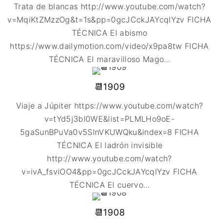
🇩🇰 DINAMARCA
🔴DRAMA
Trata de blancas http://www.youtube.com/watch?
🖥️ SERVICIOS DE
🇺🇾 URUGUAY
🇪🇸 ESPAÑA
COMPUTACIÓN
🔴ÉPICO / MITOLÓGICO
v=MqiKtZMzzOg&t=1s&pp=0gcJCckJAYcqIYzv FICHA
🇫🇷 FRANCIA
🌐 DISEÑO WEB
TÉCNICA El abismo
🔴EXPERIMENTOS
🇮🇹 ITALIA
📧 CONTACTO
https://www.dailymotion.com/video/x9pa8tw FICHA
🔴FANTÁSTICO
🇳🇱 PAISES BAJOS
🪪 TARJETA DIGITAL
TÉCNICA El maravilloso Mago
…
🔴MUSICAL
🇬🇧 REINO UNIDO
🔴TERROR
📆1909
🇷🇸 SERBIA​
🔴WESTERN / CHAMBARA
🇸🇪 SUECIA
Viaje a Júpiter https://www.youtube.com/watch?
v=tYd5j3bI0WE&list=PLMLHo9oE-
5gaSunBPuVa0v5SlnVKUWQku&index=8 FICHA
TÉCNICA El ladrón invisible
http://www.youtube.com/watch?
v=ivA_fsviOO4&pp=0gcJCckJAYcqIYzv FICHA
TÉCNICA El cuervo
…
📆1908