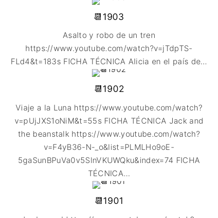
📆1903
Asalto y robo de un tren
https://www.youtube.com/watch?v=jTdpTS-
FLd4&t=183s FICHA TÉCNICA Alicia en el país de
…
📆1902
Viaje a la Luna https://www.youtube.com/watch?
v=pUjJXS1oNiM&t=55s FICHA TÉCNICA Jack and
the beanstalk https://www.youtube.com/watch?
v=F4yB36-N-_o&list=PLMLHo9oE-
5gaSunBPuVa0v5SlnVKUWQku&index=74 FICHA
TÉCNICA
…
📆1901