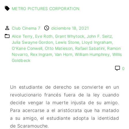
IMAGEN & VIDEO
MÉXICO
BÉLGICA
COMEDIA
METRO PICTURES CORPORATION
SERVICIOS DE
URUGUAY
DINAMARCA
COMPUTACIÓN
DRAMA
ESPAÑA
DISEÑO WEB
ÉPICO / MITOLÓGICO
Club Cinema 7
diciembre 18, 2021
FRANCIA
CONTACTO
EXPERIMENTOS
Alice Terry
Eve Roth
Grant Whytock
John F. Seitz
ITALIA
TARJETA
FANTÁSTICO
Julia Swayne Gordon
Lewis Stone
Lloyd Ingraham
DIGITAL
PAISES BAJOS
O'Kane Conwell
Otto Matieson
Rafael Sabatini
Ramon
MUSICAL
Novarro
Rex Ingram
Van Horn
William Humphrey
Willis
REINO UNIDO
TERROR
Goldbeck
SERBIA​
WESTERN / CHAMBARA
0
SUECIA
Un estudiante de derecho se convierte en un
revolucionario francés fuera de la ley cuando
decide vengar la muerte injusta de su amigo.
Para acercarse a el aristócrata que ha matado
a su amigo, el estudiante adopta la identidad
de Scaramouche.