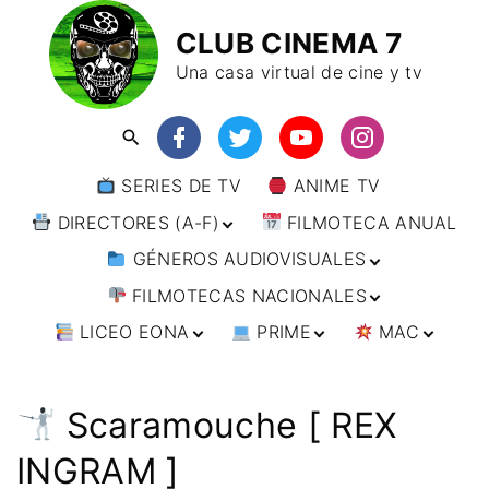
CLUB CINEMA 7
Una casa virtual de cine y tv
SERIES DE TV
ANIME TV
DIRECTORES (A-F)
FILMOTECA ANUAL
GÉNEROS AUDIOVISUALES
DIRECTORES (F-L)
FILMOTECAS NACIONALES
DIRECTORES (L-
ANIMACIÓN
W)
LICEO EONA
PRIME
MAC
ARTES MARCIALES
AFRICA
DIRECTORES (W-
Y)
BÉLICO
AMÉRICA
CURSOS ONLINE
DIRECTOR’S CUT
🗯 MANGA
ARGENTINA
CIENCIA FICCIÓN
ASIA
TALLERES
ANIME
BRASIL
INDIA
Scaramouche [ REX
ONLINE
IMPRESCINDIBLES
CINE DOCUMENTAL
EUROPA
🗨 CÓMICS
CHILE
JAPÓN
ALEMANIA
INGRAM ]
FILM DOCTOR
ARTÍCULOS
CINE NEGRO / CRIMEN /
OCEANIA
ESTADOS UNIDOS
RUSIA
AUSTRIA
AUSTRALIA
ESPIONAJE