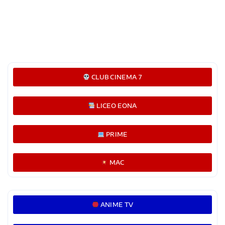
CLUB CINEMA 7
LICEO EONA
PRIME
MAC
ANIME TV