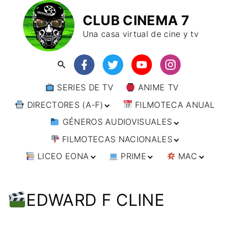
CLUB CINEMA 7
Una casa virtual de cine y tv
SERIES DE TV
ANIME TV
DIRECTORES (A-F)
FILMOTECA ANUAL
GÉNEROS AUDIOVISUALES
DIRECTORES (F-L)
FILMOTECAS NACIONALES
DIRECTORES (L-
ANIMACIÓN
W)
LICEO EONA
PRIME
MAC
ARTES MARCIALES
AFRICA
DIRECTORES (W-
Y)
BÉLICO
AMÉRICA
CURSOS ONLINE
DIRECTOR’S CUT
🗯 MANGA
ARGENTINA
CIENCIA FICCIÓN
ASIA
TALLERES
ANIME
BRASIL
INDIA
EDWARD F CLINE
ONLINE
IMPRESCINDIBLES
CINE DOCUMENTAL
EUROPA
🗨 CÓMICS
CHILE
JAPÓN
ALEMANIA
FILM DOCTOR
ARTÍCULOS
CINE NEGRO / CRIMEN /
OCEANIA
ESTADOS UNIDOS
RUSIA
AUSTRIA
AUSTRALIA
ESPIONAJE