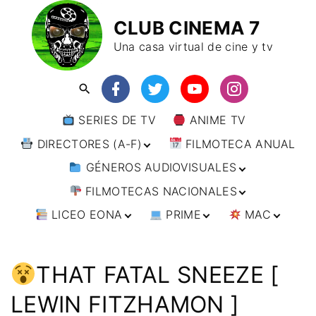
CLUB CINEMA 7
Una casa virtual de cine y tv
SERIES DE TV
ANIME TV
DIRECTORES (A-F)
FILMOTECA ANUAL
GÉNEROS AUDIOVISUALES
DIRECTORES (F-L)
FILMOTECAS NACIONALES
DIRECTORES (L-
ANIMACIÓN
W)
LICEO EONA
PRIME
MAC
ARTES MARCIALES
AFRICA
DIRECTORES (W-
Y)
BÉLICO
AMÉRICA
CURSOS ONLINE
DIRECTOR’S CUT
🗯 MANGA
ARGENTINA
CIENCIA FICCIÓN
ASIA
TALLERES
ANIME
BRASIL
INDIA
THAT FATAL SNEEZE [
ONLINE
IMPRESCINDIBLES
CINE DOCUMENTAL
EUROPA
🗨 CÓMICS
CHILE
JAPÓN
ALEMANIA
LEWIN FITZHAMON ]
FILM DOCTOR
ARTÍCULOS
CINE NEGRO / CRIMEN /
OCEANIA
ESTADOS UNIDOS
RUSIA
AUSTRIA
AUSTRALIA
ESPIONAJE