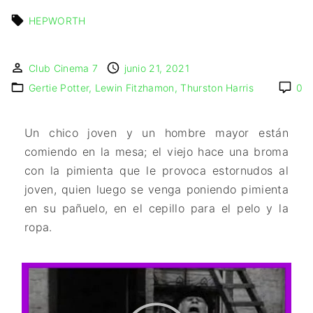
IMAGEN & VIDEO
MÉXICO
BÉLGICA
COMEDIA
HEPWORTH
SERVICIOS DE
URUGUAY
DINAMARCA
COMPUTACIÓN
DRAMA
ESPAÑA
DISEÑO WEB
ÉPICO / MITOLÓGICO
Club Cinema 7
junio 21, 2021
FRANCIA
CONTACTO
EXPERIMENTOS
Gertie Potter
Lewin Fitzhamon
Thurston Harris
0
ITALIA
TARJETA
FANTÁSTICO
DIGITAL
PAISES BAJOS
MUSICAL
Un chico joven y un hombre mayor están
REINO UNIDO
TERROR
comiendo en la mesa; el viejo hace una broma
SERBIA​
WESTERN / CHAMBARA
con la pimienta que le provoca estornudos al
SUECIA
joven, quien luego se venga poniendo pimienta
en su pañuelo, en el cepillo para el pelo y la
ropa.