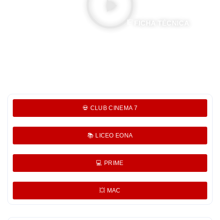
FICHA TÉCNICA
💀 CLUB CINEMA 7
📚 LICEO EONA
💻 PRIME
💥 MAC