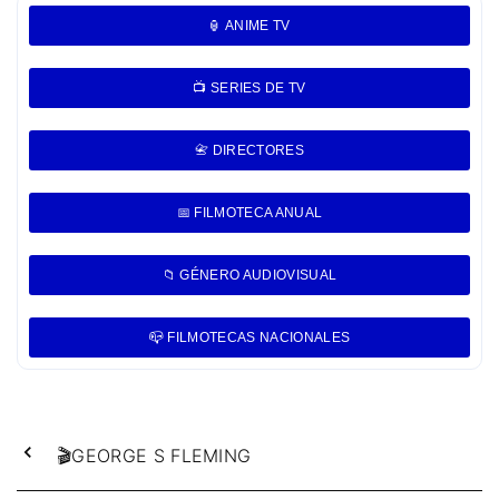
🏮 ANIME TV
📺 SERIES DE TV
📇 DIRECTORES
📅 FILMOTECA ANUAL
📁 GÉNERO AUDIOVISUAL
📪 FILMOTECAS NACIONALES
🎬GEORGE S FLEMING