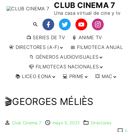
CLUB CINEMA 7
Una casa virtual de cine y tv
📺 SERIES DE TV
🏮 ANIME TV
📇 DIRECTORES (A-F)
📅 FILMOTECA ANUAL
📁 GÉNEROS AUDIOVISUALES
📇 DIRECTORES (F-L)
📪 FILMOTECAS NACIONALES
📇 DIRECTORES (L-
🔴ANIMACIÓN
W)
📚 LICEO EONA
💻 PRIME
💥 MAC
🔴ARTES MARCIALES
🌍 AFRICA
📇 DIRECTORES (W-
Y)
🔴BÉLICO
🌎 AMÉRICA
👩‍🎓 CURSOS
▶️ DIRECTOR’S CUT
🗯 MANGA
🇦🇷 ARGENTINA
ONLINE
🔴CIENCIA FICCIÓN
🌏 ASIA
📀
👁️ ANIME
🎬GEORGES MÉLIÈS
🇧🇷 BRASIL
🇮🇳 INDIA
🎒 TALLERES
IMPRESCINDIBLES
🔴CINE DOCUMENTAL
🌍 EUROPA
🗨 CÓMICS
ONLINE
🇨🇱 CHILE
🇯🇵 JAPÓN
🇩🇪 ALEMANIA
📰 ARTÍCULOS
🔴CINE NEGRO / CRIMEN /
🌏 OCEANIA
🎞️ FILM DOCTOR
🇺🇸 ESTADOS
🇷🇺 RUSIA
🇦🇹 AUSTRIA
🇦🇺 AUSTRALIA
ESPIONAJE
UNIDOS
Club Cinema 7
mayo 5, 2021
Directores
👨‍🎨 IMAGEN &
🇧🇪 BÉLGICA
🔴COMEDIA
VIDEO
🇲🇽 MÉXICO
0