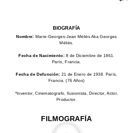
🇩🇰 DINAMARCA
🔴DRAMA
🖥️ SERVICIOS DE
🇺🇾 URUGUAY
🇪🇸 ESPAÑA
COMPUTACIÓN
🔴ÉPICO / MITOLÓGICO
🇫🇷 FRANCIA
🌐 DISEÑO WEB
🔴EXPERIMENTOS
🇮🇹 ITALIA
📧 CONTACTO
🔴FANTÁSTICO
BIOGRAFÍA
🇳🇱 PAISES BAJOS
🪪 TARJETA DIGITAL
Nombre:
🔴MUSICAL
Marie-Georges-Jean Méliès Aka Georges
Méliès.
🇬🇧 REINO UNIDO
🔴TERROR
🇷🇸 SERBIA​
🔴WESTERN / CHAMBARA
Fecha de Nacimiento:
8 de Diciembre de 1861.
🇸🇪 SUECIA
París, Francia.
Fecha de Defunción:
21 de Enero de 1938. París,
Francia. (76 Años)
*Inventor, Cinematografo, Ilusionista, Director, Actor,
Productor.
FILMOGRAFÍA
LA MANSIÓN DEL DIABLO