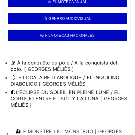
📅 FILMOTECA ANUAL
📁 GÉNERO AUDIOVISUAL
📪 FILMOTECAS NACIONALES
🧊 À la conquête du pôle / A la conquista del
polo. [ GEORGES MÉLIÈS ]
💨LE LOCATAIRE DIABOLIQUE / EL INQUILINO
DIABÓLICO [ GEORGES MÉLIÈS ]
🌓L’ÉCLIPSE DU SOLEIL EN PLEINE LUNE / EL
CORTEJO ENTRE EL SOL Y LA LUNA [ GEORGES
MÉLIÈS ]
👻LE MONSTRE / EL MONSTRUO [ GEORGES