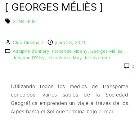
🇩🇰 DINAMARCA
🔴DRAMA
[ GEORGES MÉLIÈS ]
🖥️ SERVICIOS DE
🇺🇾 URUGUAY
🇪🇸 ESPAÑA
COMPUTACIÓN
🔴ÉPICO / MITOLÓGICO
🇫🇷 FRANCIA
🌐 DISEÑO WEB
🔴EXPERIMENTOS
STAR FILM
🇮🇹 ITALIA
📧 CONTACTO
🔴FANTÁSTICO
🇳🇱 PAISES BAJOS
🪪 TARJETA DIGITAL
🔴MUSICAL
Club Cinema 7
junio 28, 2021
🇬🇧 REINO UNIDO
🔴TERROR
Adolphe d’Ennery
Fernande Albany
Georges Méliès
🇷🇸 SERBIA​
🔴WESTERN / CHAMBARA
Jehanne D'Alcy
Julio Verne
May de Lavergne
🇸🇪 SUECIA
0
Utilizando todos los medios de transporte
conocidos, varios sabios de la Sociedad
Geográfica emprenden un viaje a través de los
Alpes hasta el Sol que termina bajo el mar.