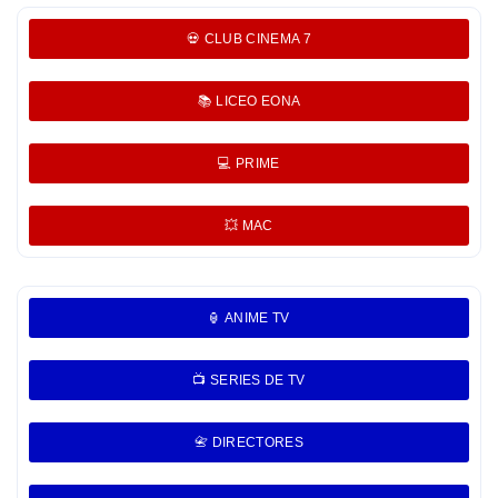
💀 CLUB CINEMA 7
📚 LICEO EONA
💻 PRIME
💥 MAC
🏮 ANIME TV
📺 SERIES DE TV
📇 DIRECTORES