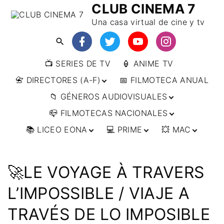
CLUB CINEMA 7
Una casa virtual de cine y tv
📺 SERIES DE TV
🏮 ANIME TV
📇 DIRECTORES (A-F)
📅 FILMOTECA ANUAL
📁 GÉNEROS AUDIOVISUALES
📇 DIRECTORES (F-L)
📪 FILMOTECAS NACIONALES
📇 DIRECTORES (L-
🔴ANIMACIÓN
W)
📚 LICEO EONA
💻 PRIME
💥 MAC
🔴ARTES MARCIALES
🌍 AFRICA
📇 DIRECTORES (W-
Y)
🔴BÉLICO
🌎 AMÉRICA
👩‍🎓 CURSOS
▶️ DIRECTOR’S CUT
🗯 MANGA
🇦🇷 ARGENTINA
ONLINE
🔴CIENCIA FICCIÓN
🌏 ASIA
📀
👁️ ANIME
🚀LE VOYAGE À TRAVERS
🇧🇷 BRASIL
🇮🇳 INDIA
🎒 TALLERES
IMPRESCINDIBLES
🔴CINE DOCUMENTAL
🌍 EUROPA
🗨 CÓMICS
ONLINE
🇨🇱 CHILE
🇯🇵 JAPÓN
🇩🇪 ALEMANIA
L’IMPOSSIBLE / VIAJE A
📰 ARTÍCULOS
🔴CINE NEGRO / CRIMEN /
🌏 OCEANIA
🎞️ FILM DOCTOR
🇺🇸 ESTADOS
🇷🇺 RUSIA
🇦🇹 AUSTRIA
🇦🇺 AUSTRALIA
ESPIONAJE
UNIDOS
TRAVÉS DE LO IMPOSIBLE
👨‍🎨 IMAGEN &
🇧🇪 BÉLGICA
🔴COMEDIA
VIDEO
🇲🇽 MÉXICO