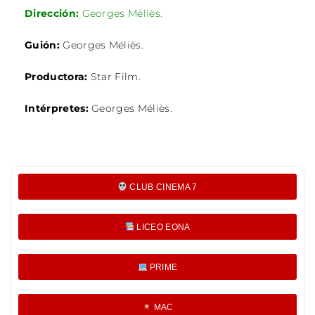
Dirección:
Georges Méliès.
Guión:
Georges Méliès.
Productora:
Star Film.
Intérpretes:
Georges Méliès
.
CLUB CINEMA 7
LICEO EONA
PRIME
MAC