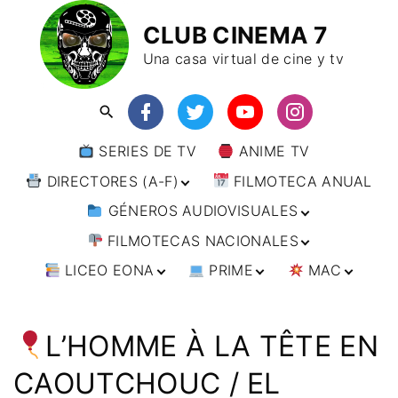
CLUB CINEMA 7
Una casa virtual de cine y tv
SERIES DE TV
ANIME TV
DIRECTORES (A-F)
FILMOTECA ANUAL
GÉNEROS AUDIOVISUALES
DIRECTORES (F-L)
FILMOTECAS NACIONALES
DIRECTORES (L-
ANIMACIÓN
W)
LICEO EONA
PRIME
MAC
ARTES MARCIALES
AFRICA
DIRECTORES (W-
Y)
BÉLICO
AMÉRICA
CURSOS ONLINE
DIRECTOR’S CUT
🗯 MANGA
ARGENTINA
CIENCIA FICCIÓN
ASIA
TALLERES
ANIME
BRASIL
INDIA
L’HOMME À LA TÊTE EN
ONLINE
IMPRESCINDIBLES
CINE DOCUMENTAL
EUROPA
🗨 CÓMICS
CHILE
JAPÓN
ALEMANIA
CAOUTCHOUC / EL
FILM DOCTOR
ARTÍCULOS
CINE NEGRO / CRIMEN /
OCEANIA
ESTADOS UNIDOS
RUSIA
AUSTRIA
AUSTRALIA
ESPIONAJE