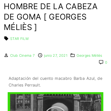
IMAGEN & VIDEO
HOMBRE DE LA CABEZA
MÉXICO
BÉLGICA
COMEDIA
SERVICIOS DE
URUGUAY
DINAMARCA
COMPUTACIÓN
DRAMA
DE GOMA [ GEORGES
ESPAÑA
DISEÑO WEB
ÉPICO / MITOLÓGICO
MÉLIÈS ]
FRANCIA
CONTACTO
EXPERIMENTOS
ITALIA
TARJETA
FANTÁSTICO
DIGITAL
STAR FILM
PAISES BAJOS
MUSICAL
REINO UNIDO
TERROR
SERBIA​
Club Cinema 7
junio 27, 2021
Georges Méliès
WESTERN / CHAMBARA
SUECIA
0
Adaptación del cuento macabro Barba Azul, de
Charles Perrault.