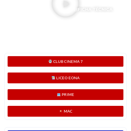
EL DOS DE MAYO
FICHA TÉCNICA
CLUB CINEMA 7
LICEO EONA
PRIME
MAC