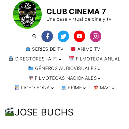
CLUB CINEMA 7
Una casa virtual de cine y tv
SERIES DE TV
ANIME TV
DIRECTORES (A-F)
FILMOTECA ANUAL
GÉNEROS AUDIOVISUALES
DIRECTORES (F-L)
FILMOTECAS NACIONALES
DIRECTORES (L-
ANIMACIÓN
W)
LICEO EONA
PRIME
MAC
ARTES MARCIALES
AFRICA
DIRECTORES (W-
Y)
BÉLICO
AMÉRICA
CURSOS ONLINE
DIRECTOR’S CUT
🗯 MANGA
ARGENTINA
CIENCIA FICCIÓN
ASIA
TALLERES
ANIME
BRASIL
INDIA
JOSE BUCHS
ONLINE
IMPRESCINDIBLES
CINE DOCUMENTAL
EUROPA
🗨 CÓMICS
CHILE
JAPÓN
ALEMANIA
FILM DOCTOR
ARTÍCULOS
CINE NEGRO / CRIMEN /
OCEANIA
ESTADOS UNIDOS
RUSIA
AUSTRIA
AUSTRALIA
ESPIONAJE