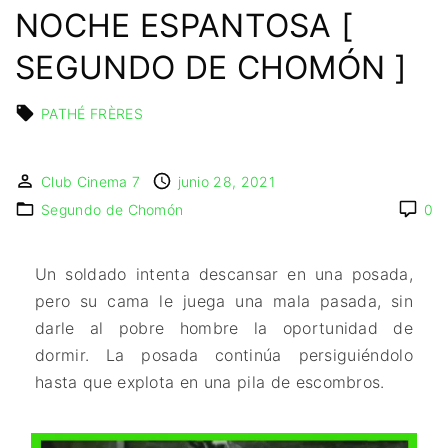
IMAGEN & VIDEO
NOCHE ESPANTOSA [
MÉXICO
BÉLGICA
COMEDIA
SERVICIOS DE
URUGUAY
DINAMARCA
COMPUTACIÓN
DRAMA
SEGUNDO DE CHOMÓN ]
ESPAÑA
DISEÑO WEB
ÉPICO / MITOLÓGICO
FRANCIA
CONTACTO
EXPERIMENTOS
PATHÉ FRÈRES
ITALIA
TARJETA
FANTÁSTICO
DIGITAL
PAISES BAJOS
MUSICAL
Club Cinema 7
junio 28, 2021
REINO UNIDO
TERROR
Segundo de Chomón
0
SERBIA​
WESTERN / CHAMBARA
SUECIA
Un soldado intenta descansar en una posada,
pero su cama le juega una mala pasada, sin
darle al pobre hombre la oportunidad de
dormir. La posada continúa persiguiéndolo
hasta que explota en una pila de escombros.