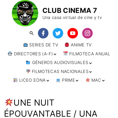
CLUB CINEMA 7
Una casa virtual de cine y tv
SERIES DE TV
ANIME TV
DIRECTORES (A-F)
FILMOTECA ANUAL
GÉNEROS AUDIOVISUALES
DIRECTORES (F-L)
FILMOTECAS NACIONALES
DIRECTORES (L-
ANIMACIÓN
W)
LICEO EONA
PRIME
MAC
ARTES MARCIALES
AFRICA
DIRECTORES (W-
Y)
BÉLICO
AMÉRICA
CURSOS ONLINE
DIRECTOR’S CUT
🗯 MANGA
ARGENTINA
CIENCIA FICCIÓN
ASIA
TALLERES
ANIME
BRASIL
INDIA
UNE NUIT
ONLINE
IMPRESCINDIBLES
CINE DOCUMENTAL
EUROPA
🗨 CÓMICS
CHILE
JAPÓN
ALEMANIA
ÉPOUVANTABLE / UNA
FILM DOCTOR
ARTÍCULOS
CINE NEGRO / CRIMEN /
OCEANIA
ESTADOS UNIDOS
RUSIA
AUSTRIA
AUSTRALIA
ESPIONAJE