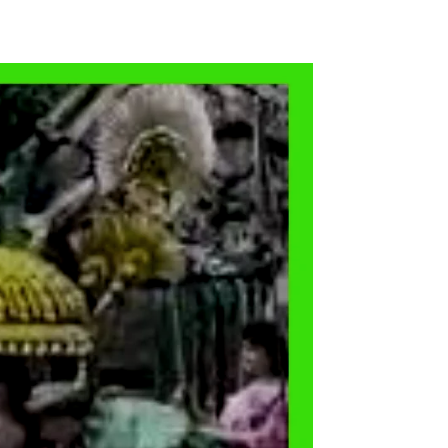
PAISES BAJOS
REINO UNIDO
SERBIA​
SUECIA
AMBARA