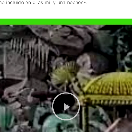
o incluido en «Las mil y una noches».
FANTÁSTICO
MUSICAL
TERROR
WESTERN / CH