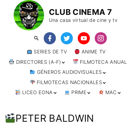
CLUB CINEMA 7
Una casa virtual de cine y tv
SERIES DE TV
ANIME TV
DIRECTORES (A-F)
FILMOTECA ANUAL
GÉNEROS AUDIOVISUALES
DIRECTORES (F-L)
FILMOTECAS NACIONALES
DIRECTORES (L-
ANIMACIÓN
W)
LICEO EONA
PRIME
MAC
ARTES MARCIALES
AFRICA
DIRECTORES (W-
Y)
BÉLICO
AMÉRICA
CURSOS ONLINE
DIRECTOR’S CUT
🗯 MANGA
ARGENTINA
CIENCIA FICCIÓN
ASIA
TALLERES
ANIME
BRASIL
INDIA
PETER BALDWIN
ONLINE
IMPRESCINDIBLES
CINE DOCUMENTAL
EUROPA
🗨 CÓMICS
CHILE
JAPÓN
ALEMANIA
FILM DOCTOR
ARTÍCULOS
CINE NEGRO / CRIMEN /
OCEANIA
ESTADOS UNIDOS
RUSIA
AUSTRIA
AUSTRALIA
ESPIONAJE