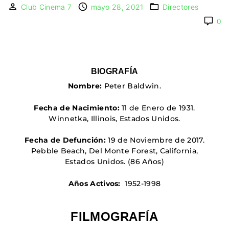
IMAGEN & VIDEO
Club Cinema 7
mayo 28, 2021
Directores
MÉXICO
BÉLGICA
COMEDIA
SERVICIOS DE
0
URUGUAY
DINAMARCA
COMPUTACIÓN
DRAMA
ESPAÑA
DISEÑO WEB
ÉPICO / MITOLÓGICO
FRANCIA
CONTACTO
EXPERIMENTOS
ITALIA
TARJETA
FANTÁSTICO
BIOGRAFÍA
DIGITAL
PAISES BAJOS
Nombre:
Peter Baldwin.
MUSICAL
REINO UNIDO
TERROR
Fecha de Nacimiento:
11 de Enero de 1931.
SERBIA​
WESTERN / CHAMBARA
Winnetka, Illinois, Estados Unidos
.
SUECIA
Fecha de Defunción:
19 de Noviembre de 2017.
Pebble Beach, Del Monte Forest, California,
Estados Unidos
. (86 Años)
Años Activos:
1952-1998
FILMOGRAFÍA