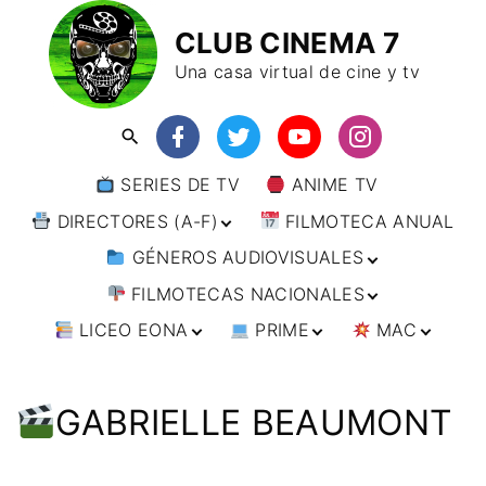
CLUB CINEMA 7
Una casa virtual de cine y tv
SERIES DE TV
ANIME TV
DIRECTORES (A-F)
FILMOTECA ANUAL
GÉNEROS AUDIOVISUALES
DIRECTORES (F-L)
FILMOTECAS NACIONALES
DIRECTORES (L-
ANIMACIÓN
W)
LICEO EONA
PRIME
MAC
ARTES MARCIALES
AFRICA
DIRECTORES (W-
Y)
BÉLICO
AMÉRICA
CURSOS ONLINE
DIRECTOR’S CUT
🗯 MANGA
ARGENTINA
CIENCIA FICCIÓN
ASIA
TALLERES
ANIME
BRASIL
INDIA
GABRIELLE BEAUMONT
ONLINE
IMPRESCINDIBLES
CINE DOCUMENTAL
EUROPA
🗨 CÓMICS
CHILE
JAPÓN
ALEMANIA
FILM DOCTOR
ARTÍCULOS
CINE NEGRO / CRIMEN /
OCEANIA
ESTADOS UNIDOS
RUSIA
AUSTRIA
AUSTRALIA
ESPIONAJE