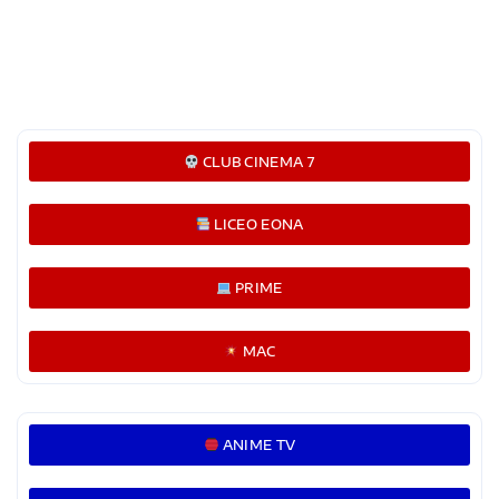
CLUB CINEMA 7
LICEO EONA
PRIME
MAC
ANIME TV