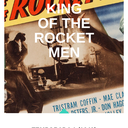
KING
OF THE
ROCKET
MEN