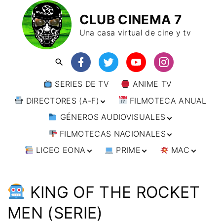
CLUB CINEMA 7
Una casa virtual de cine y tv
SERIES DE TV
ANIME TV
DIRECTORES (A-F)
FILMOTECA ANUAL
GÉNEROS AUDIOVISUALES
DIRECTORES (F-L)
FILMOTECAS NACIONALES
DIRECTORES (L-
ANIMACIÓN
W)
LICEO EONA
PRIME
MAC
ARTES MARCIALES
AFRICA
DIRECTORES (W-
Y)
BÉLICO
AMÉRICA
CURSOS ONLINE
DIRECTOR’S CUT
🗯 MANGA
ARGENTINA
CIENCIA FICCIÓN
ASIA
TALLERES
ANIME
BRASIL
INDIA
KING OF THE ROCKET
ONLINE
IMPRESCINDIBLES
CINE DOCUMENTAL
EUROPA
🗨 CÓMICS
CHILE
JAPÓN
ALEMANIA
MEN (SERIE)
FILM DOCTOR
ARTÍCULOS
CINE NEGRO / CRIMEN /
OCEANIA
ESTADOS UNIDOS
RUSIA
AUSTRIA
AUSTRALIA
ESPIONAJE