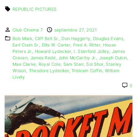
IMAGEN & VIDEO
MÉXICO
BÉLGICA
COMEDIA
REPUBLIC PICTURES
SERVICIOS DE
URUGUAY
DINAMARCA
COMPUTACIÓN
DRAMA
ESPAÑA
DISEÑO WEB
ÉPICO / MITOLÓGICO
Club Cinema 7
septiembre 27, 2021
FRANCIA
CONTACTO
EXPERIMENTOS
Bob Mark
Cliff Bell Sr.
Don Haggerty
Douglas Evans
ITALIA
TARJETA
FANTÁSTICO
Earl Crain Sr.
Ellis W. Carter
Fred A. Ritter
House
DIGITAL
PAISES BAJOS
Peters Jr.
Howard Lydecker
I. Stanford Jolley
James
MUSICAL
Craven
James Redd
John McCarthy Jr.
Joseph Dubin
REINO UNIDO
TERROR
Mae Clarke
Royal Cole
Sam Starr
Sol Shor
Stanley
SERBIA​
WESTERN / CHAMBARA
Wilson
Theodore Lydecker
Tristram Coffin
William
SUECIA
Lively
0