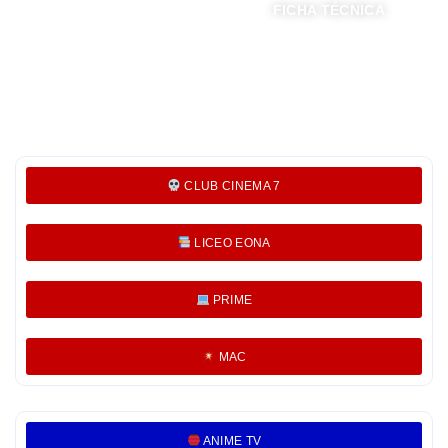
FICHA TÉCNICA
CLUB CINEMA 7
LICEO EONA
PRIME
MAC
ANIME TV