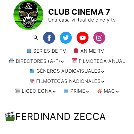
CLUB CINEMA 7
Una casa virtual de cine y tv
SERIES DE TV
ANIME TV
DIRECTORES (A-F)
FILMOTECA ANUAL
GÉNEROS AUDIOVISUALES
DIRECTORES (F-L)
FILMOTECAS NACIONALES
DIRECTORES (L-
ANIMACIÓN
W)
LICEO EONA
PRIME
MAC
ARTES MARCIALES
AFRICA
DIRECTORES (W-
Y)
BÉLICO
AMÉRICA
CURSOS ONLINE
DIRECTOR’S CUT
🗯 MANGA
ARGENTINA
CIENCIA FICCIÓN
ASIA
TALLERES
ANIME
BRASIL
INDIA
FERDINAND ZECCA
ONLINE
IMPRESCINDIBLES
CINE DOCUMENTAL
EUROPA
🗨 CÓMICS
CHILE
JAPÓN
ALEMANIA
FILM DOCTOR
ARTÍCULOS
CINE NEGRO / CRIMEN /
OCEANIA
ESTADOS UNIDOS
RUSIA
AUSTRIA
AUSTRALIA
ESPIONAJE