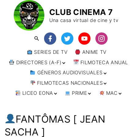
CLUB CINEMA 7
Una casa virtual de cine y tv
SERIES DE TV
ANIME TV
DIRECTORES (A-F)
FILMOTECA ANUAL
GÉNEROS AUDIOVISUALES
DIRECTORES (F-L)
FILMOTECAS NACIONALES
DIRECTORES (L-
ANIMACIÓN
W)
LICEO EONA
PRIME
MAC
ARTES MARCIALES
AFRICA
DIRECTORES (W-
Y)
BÉLICO
AMÉRICA
CURSOS ONLINE
DIRECTOR’S CUT
🗯 MANGA
ARGENTINA
CIENCIA FICCIÓN
ASIA
TALLERES
ANIME
BRASIL
INDIA
FANTÔMAS [ JEAN
ONLINE
IMPRESCINDIBLES
CINE DOCUMENTAL
EUROPA
🗨 CÓMICS
CHILE
JAPÓN
ALEMANIA
SACHA ]
FILM DOCTOR
ARTÍCULOS
CINE NEGRO / CRIMEN /
OCEANIA
ESTADOS UNIDOS
RUSIA
AUSTRIA
AUSTRALIA
ESPIONAJE