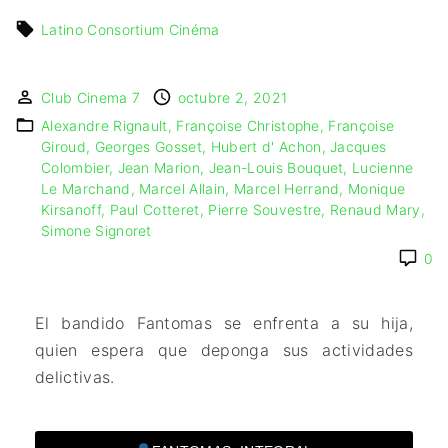
IMAGEN & VIDEO
MÉXICO
BÉLGICA
COMEDIA
Latino Consortium Cinéma
SERVICIOS DE
URUGUAY
DINAMARCA
COMPUTACIÓN
DRAMA
ESPAÑA
DISEÑO WEB
ÉPICO / MITOLÓGICO
Club Cinema 7
octubre 2, 2021
FRANCIA
CONTACTO
EXPERIMENTOS
Alexandre Rignault
Françoise Christophe
Françoise
ITALIA
TARJETA
FANTÁSTICO
Giroud
Georges Gosset
Hubert d' Achon
Jacques
DIGITAL
PAISES BAJOS
Colombier
Jean Marion
Jean-Louis Bouquet
Lucienne
MUSICAL
Le Marchand
Marcel Allain
Marcel Herrand
Monique
REINO UNIDO
TERROR
Kirsanoff
Paul Cotteret
Pierre Souvestre
Renaud Mary
SERBIA​
WESTERN / CHAMBARA
Simone Signoret
SUECIA
0
El bandido Fantomas se enfrenta a su hija,
quien espera que deponga sus actividades
delictivas.