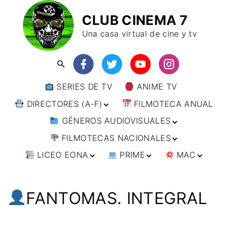
CLUB CINEMA 7
Una casa virtual de cine y tv
SERIES DE TV
ANIME TV
DIRECTORES (A-F)
FILMOTECA ANUAL
GÉNEROS AUDIOVISUALES
DIRECTORES (F-L)
FILMOTECAS NACIONALES
DIRECTORES (L-
ANIMACIÓN
W)
LICEO EONA
PRIME
MAC
ARTES MARCIALES
AFRICA
DIRECTORES (W-
Y)
BÉLICO
AMÉRICA
CURSOS ONLINE
DIRECTOR’S CUT
🗯 MANGA
ARGENTINA
CIENCIA FICCIÓN
ASIA
TALLERES
ANIME
BRASIL
INDIA
FANTOMAS. INTEGRAL
ONLINE
IMPRESCINDIBLES
CINE DOCUMENTAL
EUROPA
🗨 CÓMICS
CHILE
JAPÓN
ALEMANIA
FILM DOCTOR
ARTÍCULOS
CINE NEGRO / CRIMEN /
OCEANIA
ESTADOS UNIDOS
RUSIA
AUSTRIA
AUSTRALIA
ESPIONAJE