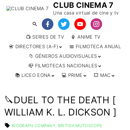
CLUB CINEMA 7
Una casa virtual de cine y tv
📺 SERIES DE TV
🏮 ANIME TV
📇 DIRECTORES (A-F)
📅 FILMOTECA ANUAL
📁 GÉNEROS AUDIOVISUALES
📇 DIRECTORES (F-L)
📪 FILMOTECAS NACIONALES
📇 DIRECTORES (L-
🔴ANIMACIÓN
W)
📚 LICEO EONA
💻 PRIME
💥 MAC
🔴ARTES MARCIALES
🌍 AFRICA
📇 DIRECTORES (W-
Y)
🔴BÉLICO
🌎 AMÉRICA
👩‍🎓 CURSOS
▶️ DIRECTOR’S CUT
🗯 MANGA
🇦🇷 ARGENTINA
ONLINE
🔴CIENCIA FICCIÓN
🌏 ASIA
📀
👁️ ANIME
🔪DUEL TO THE DEATH [
🇧🇷 BRASIL
🇮🇳 INDIA
🎒 TALLERES
IMPRESCINDIBLES
🔴CINE DOCUMENTAL
🌍 EUROPA
🗨 CÓMICS
ONLINE
🇨🇱 CHILE
🇯🇵 JAPÓN
🇩🇪 ALEMANIA
WILLIAM K. L. DICKSON ]
📰 ARTÍCULOS
🔴CINE NEGRO / CRIMEN /
🌏 OCEANIA
🎞️ FILM DOCTOR
🇺🇸 ESTADOS
🇷🇺 RUSIA
🇦🇹 AUSTRIA
🇦🇺 AUSTRALIA
ESPIONAJE
UNIDOS
👨‍🎨 IMAGEN &
🇧🇪 BÉLGICA
🔴COMEDIA
BIOGRAPH COMPANY
BRITISH MUTOSCOPE
VIDEO
🇲🇽 MÉXICO