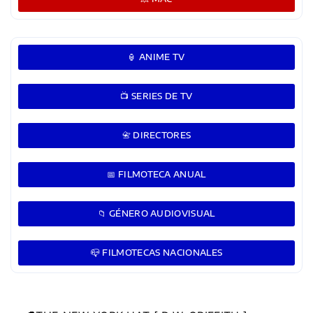
🏮 ANIME TV
📺 SERIES DE TV
📇 DIRECTORES
📅 FILMOTECA ANUAL
📁 GÉNERO AUDIOVISUAL
📪 FILMOTECAS NACIONALES