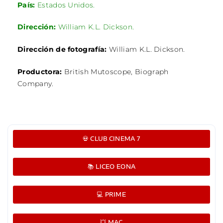
País:
Estados Unidos.
Dirección:
William K.L. Dickson.
Dirección de fotografía:
William K.L. Dickson.
Productora:
British Mutoscope, Biograph
Company.
💀 CLUB CINEMA 7
📚 LICEO EONA
💻 PRIME
💥 MAC