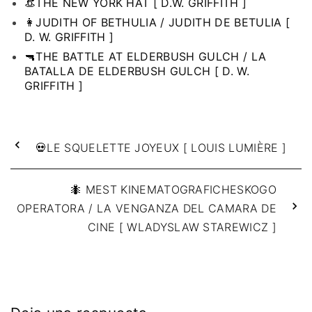
👒THE NEW YORK HAT [ D.W. GRIFFITH ]
👩JUDITH OF BETHULIA / JUDITH DE BETULIA [
D. W. GRIFFITH ]
🔫THE BATTLE AT ELDERBUSH GULCH / LA
BATALLA DE ELDERBUSH GULCH [ D. W.
GRIFFITH ]
💀LE SQUELETTE JOYEUX [ LOUIS LUMIÈRE ]
🐜 MEST KINEMATOGRAFICHESKOGO
OPERATORA / LA VENGANZA DEL CAMARA DE
CINE [ WLADYSLAW STAREWICZ ]