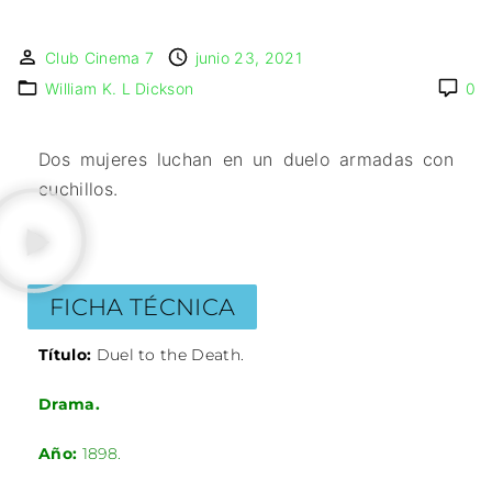
🇩🇰 DINAMARCA
🔴DRAMA
🖥️ SERVICIOS DE
🇺🇾 URUGUAY
🇪🇸 ESPAÑA
COMPUTACIÓN
🔴ÉPICO / MITOLÓGICO
Club Cinema 7
junio 23, 2021
🇫🇷 FRANCIA
🌐 DISEÑO WEB
🔴EXPERIMENTOS
William K. L Dickson
0
🇮🇹 ITALIA
📧 CONTACTO
🔴FANTÁSTICO
🇳🇱 PAISES BAJOS
🪪 TARJETA DIGITAL
🔴MUSICAL
Dos mujeres luchan en un duelo armadas con
🇬🇧 REINO UNIDO
🔴TERROR
cuchillos.
🇷🇸 SERBIA​
🔴WESTERN / CHAMBARA
🇸🇪 SUECIA
FICHA TÉCNICA
Título:
Duel to the Death.
Drama.
Año:
1898.