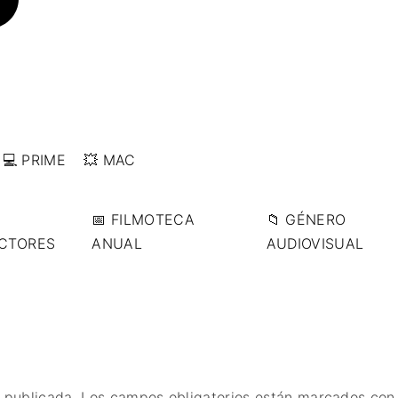
💻 PRIME
💥 MAC
📅 FILMOTECA
📁 GÉNERO
ECTORES
ANUAL
AUDIOVISUAL
 publicada.
Los campos obligatorios están marcados co