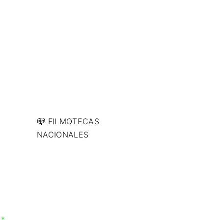
📪 FILMOTECAS
NACIONALES
n
*