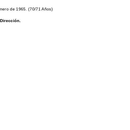
🇷🇸 SERBIA​
nero de 1965. (70/71 Años)
🇸🇪 SUECIA
MBARA
 Dirección.