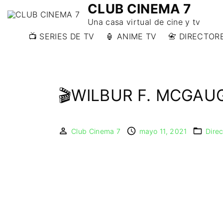
CLUB CINEMA 7
Una casa virtual de cine y tv
📺 SERIES DE TV
🏮 ANIME TV
📇 DIRECTORE
📇 DIRECTORE
📇 DIRECTORE
W)
🎬WILBUR F. MCGAU
📇 DIRECTOR
Y)
Club Cinema 7
mayo 11, 2021
Dire