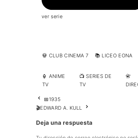
ver serie
💀 CLUB CINEMA 7
📚 LICEO EONA
🏮 ANIME
📺 SERIES DE
📇
TV
TV
DIR
📅1935
🎬EDWARD A. KULL
Deja una respuesta
Tu dirección de correo electrónico no será