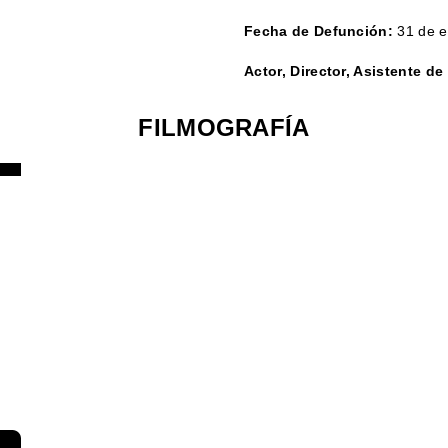
🔴MUSICAL
Fecha de Defunción:
31 de e
🔴TERROR
🔴WESTERN / CHA
Actor, Director, Asistente de
FILMOGRAFÍA