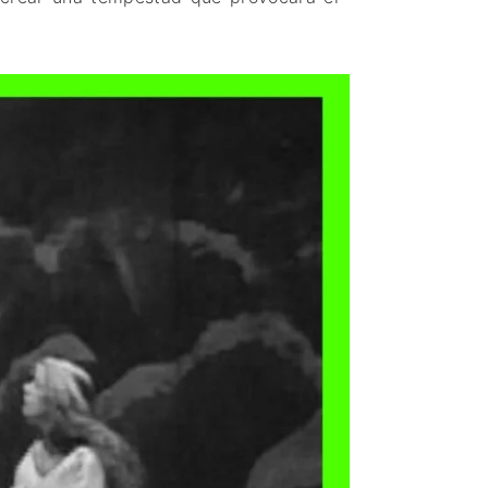
PAISES BAJOS
REINO UNIDO
SERBIA​
SUECIA
AMBARA