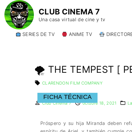
CLUB CINEMA 7
Una casa virtual de cine y tv
SERIES DE TV
ANIME TV
DIRECTORE
DIRECTORE
DIRECTORE
W)
🌪 THE TEMPEST [ P
DIRECTORE
Y)
CLARENDON FILM COMPANY
FICHA TÉCNICA
Club Cinema 7
octubre 18, 2021
L
Próspero y su hija Miranda deben refu
espíritu de Ariel, y también cumple c