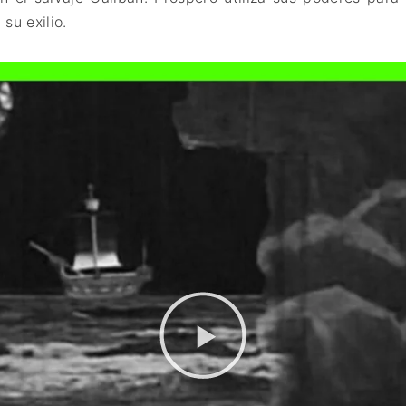
FANTÁSTICO
su exilio.
MUSICAL
TERROR
WESTERN / CH